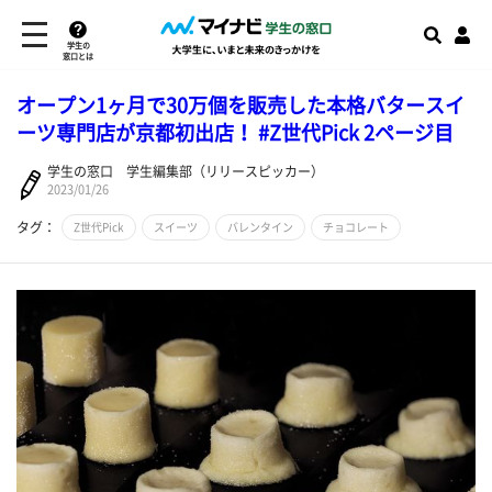
学生の
窓口とは
オープン1ヶ⽉で30万個を販売した本格バタースイ
ーツ専⾨店が京都初出店！ #Z世代Pick 2ページ目
学生の窓口 学生編集部（リリースピッカー）
2023/01/26
タグ：
Z世代Pick
スイーツ
バレンタイン
チョコレート