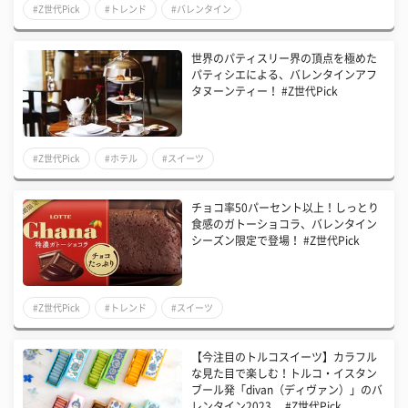
#Z世代Pick
#トレンド
#バレンタイン
世界のパティスリー界の頂点を極めた
パティシエによる、バレンタインアフ
タヌーンティー！ #Z世代Pick
#Z世代Pick
#ホテル
#スイーツ
チョコ率50パーセント以上！しっとり
食感のガトーショコラ、バレンタイン
シーズン限定で登場！ #Z世代Pick
#Z世代Pick
#トレンド
#スイーツ
【今注目のトルコスイーツ】カラフル
な見た目で楽しむ！トルコ・イスタン
ブール発「divan（ディヴァン）」のバ
レンタイン2023 #Z世代Pick