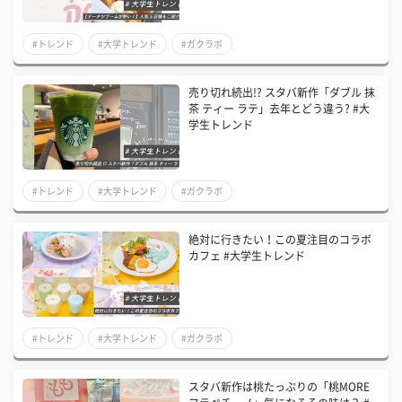
#トレンド
#大学トレンド
#ガクラボ
売り切れ続出!? スタバ新作「ダブル 抹
茶 ティー ラテ」去年とどう違う? #大
学生トレンド
#トレンド
#大学トレンド
#ガクラボ
絶対に行きたい！この夏注目のコラボ
カフェ #大学生トレンド
#トレンド
#大学トレンド
#ガクラボ
スタバ新作は桃たっぷりの「桃MORE