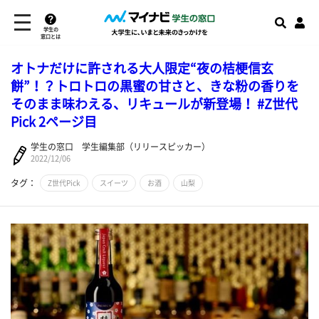
学生の
窓口とは
オトナだけに許される大人限定“夜の桔梗信玄
餅”！？トロトロの黒蜜の甘さと、きな粉の香りを
そのまま味わえる、リキュールが新登場！ #Z世代
Pick 2ページ目
学生の窓口 学生編集部（リリースピッカー）
2022/12/06
タグ：
Z世代Pick
スイーツ
お酒
山梨