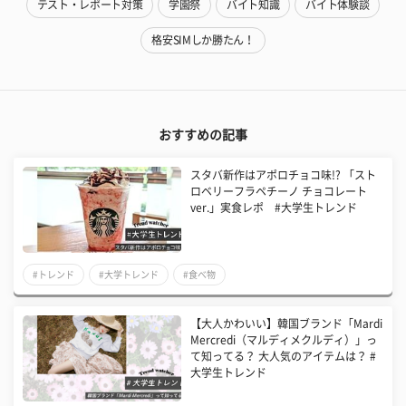
テスト・レポート対策
学園祭
バイト知識
バイト体験談
格安SIMしか勝たん！
おすすめの記事
スタバ新作はアポロチョコ味!? 「スト
ロベリーフラペチーノ チョコレート
ver.」実食レポ #大学生トレンド
#トレンド
#大学トレンド
#食べ物
【大人かわいい】韓国ブランド「Mardi
Mercredi（マルディメクルディ）」っ
て知ってる？ 大人気のアイテムは？ #
大学生トレンド