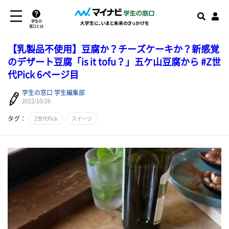
学生の
窓口とは
【乳製品不使用】豆腐か？チーズケーキか？新感覚
のデザート豆腐「is it tofu？」五ケ山豆腐から #Z世
代Pick 6ページ目
学生の窓口 学生編集部
2022/10/26
タグ：
Z世代Pick
スイーツ