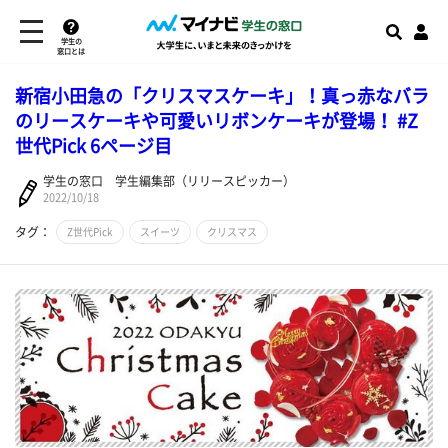
学生の
窓口とは
新宿小田急の「クリスマスケーキ」！真っ赤なバラ
のリースケーキや可愛いリボンケーキが登場！ #Z
世代Pick 6ページ目
学生の窓口 学生編集部（リリースピッカー）
2022/10/18
タグ：
Z世代Pick
スイーツ
クリスマス