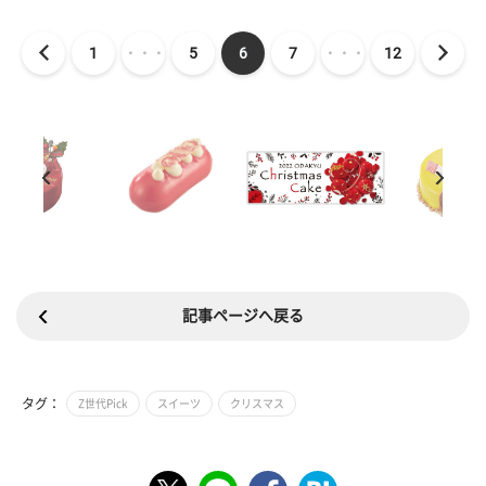
1
・・・
5
6
7
・・・
12
記事ページへ戻る
タグ：
Z世代Pick
スイーツ
クリスマス