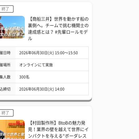
終了
【商船三井】世界を動かす船の
裏側へ。チームで挑む機関士の
達成感とは？ #先輩ロールモデ
ル
催日時
2026年06月30日(火) 15:00〜15:50
催場所
オンラインにて実施
集人数
300名
込締切
2026年06月30日(火) 14:00
終了
【村田製作所】BtoBの魅力発
見！業界の壁を越えて世界にイ
ンパクトを与える“ボーダレス