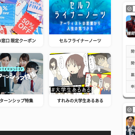
の窓口 限定クーポン
セルフライナーノーツ
開
開
募
申
ターンシップ特集
すれみの大学生あるある