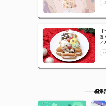
#
【
定
と
#
編集