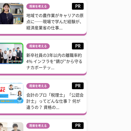
PR
将来を考える
地域での農作業がキャリアの原
点に──現場で学んだ経験が、
経済産業省の仕事...
PR
将来を考える
新卒社員の3年以内の離職率約
4% インフラを“錆び”から守る
ナカボーテッ...
PR
将来を考える
会計のプロ「税理士」「公認会
計士」ってどんな仕事？ 何が
違うの？ 資格の...
PR
将来を考える