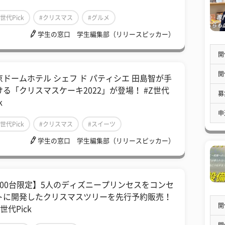
Z世代Pick
#クリスマス
#グルメ
学生の窓口 学生編集部（リリースピッカー）
開
開
京ドームホテル シェフ ド パティシエ 田島智が手
ける「クリスマスケーキ2022」が登場！ #Z世代
募
k
申
Z世代Pick
#クリスマス
#スイーツ
学生の窓口 学生編集部（リリースピッカー）
500台限定】5人のディズニープリンセスをコンセ
トに開発したクリスマスツリーを先行予約販売！
開
世代Pick
開