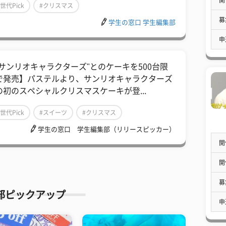
Z世代Pick
#クリスマス
募
学生の窓口 学生編集部
申
"サンリオキャラクターズ"とのケーキを500台限
で発売】パステルより、サンリオキャラクターズ
の初のスペシャルクリスマスケーキが登...
Z世代Pick
#スイーツ
#クリスマス
学生の窓口 学生編集部（リリースピッカー）
開
開
募
部ピックアップ
申