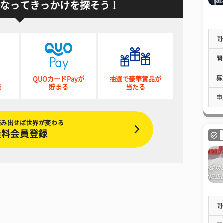
なってきっかけを探そう！
開
開
募
QUOカードPayが
抽選で豪華賞品が
催
貯まる
当たる
申
踏み出せば世界が変わる
無料会員登録
開