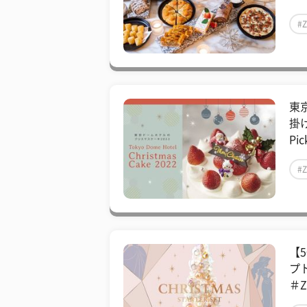
#
東
掛
Pic
#
【
プ
＃Z