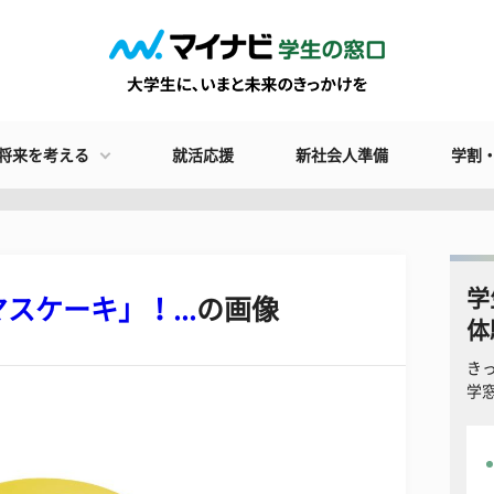
将来を考える
就活応援
新社会人準備
学割
学
ケーキ」！...
の画像
体
き
学