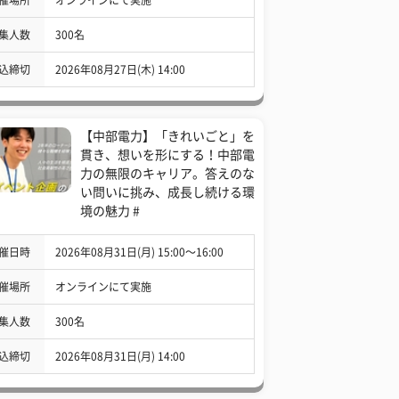
集人数
300名
込締切
2026年08月27日(木) 14:00
【中部電力】「きれいごと」を
貫き、想いを形にする！中部電
力の無限のキャリア。答えのな
い問いに挑み、成長し続ける環
境の魅力 #
催日時
2026年08月31日(月) 15:00〜16:00
催場所
オンラインにて実施
集人数
300名
込締切
2026年08月31日(月) 14:00