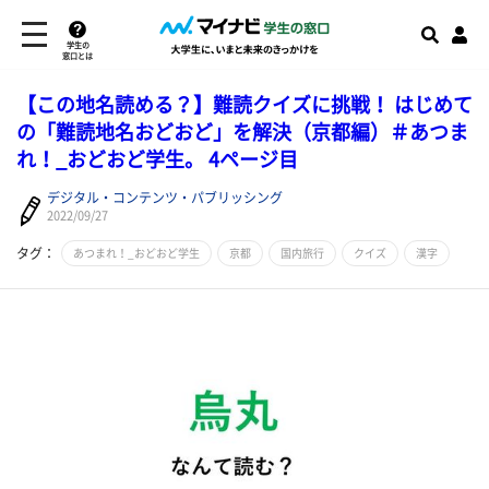
学生の
窓口とは
【この地名読める？】難読クイズに挑戦！ はじめて
の「難読地名おどおど」を解決（京都編）＃あつま
れ！_おどおど学生。 4ページ目
デジタル・コンテンツ・パブリッシング
2022/09/27
タグ：
あつまれ！_おどおど学生
京都
国内旅行
クイズ
漢字