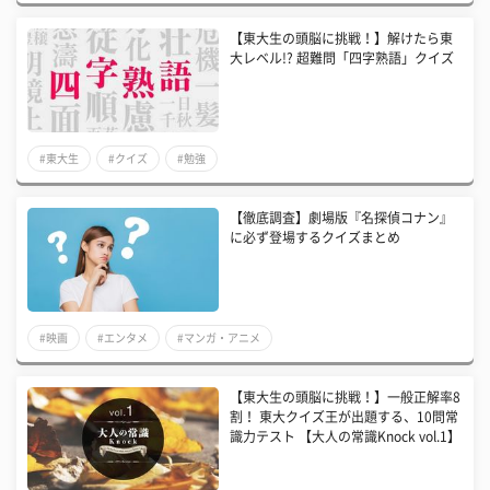
【東大生の頭脳に挑戦！】解けたら東
大レベル!? 超難問「四字熟語」クイズ
#東大生
#クイズ
#勉強
【徹底調査】劇場版『名探偵コナン』
に必ず登場するクイズまとめ
#映画
#エンタメ
#マンガ・アニメ
【東大生の頭脳に挑戦！】一般正解率8
割！ 東大クイズ王が出題する、10問常
識力テスト 【大人の常識Knock vol.1】