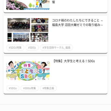
催
コロナ禍のわたしたちにできること ～
福島大学 沼田大輔ゼミでの取り組み～
#SDGs特集
#SDGs
#学生団体サークル_福島
【特集】大学生と考える！SDGs
#SDGs
#SDGs特集
#特集企画