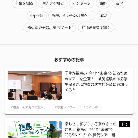
仕事を知る
生き方を知る
インターン
資格
留学
esports
福島、その先の環境へ。
就活
隣のあの子の、就活"ノート"
経済産業省で働く
おすすめの記事
学生が福島の”今”と“未来”を知るため
のツアーを企画！ 被災経験のある学
生記者が環境省の次世代会議に参加し
てみた
#福島、その先の環境へ。
#学生ライター
#ガクラボ
楽しさも学びも、将来のきっか
PR
けも！ 福島の“今”と“未来”を
知る5タイプの次世代ツアー開