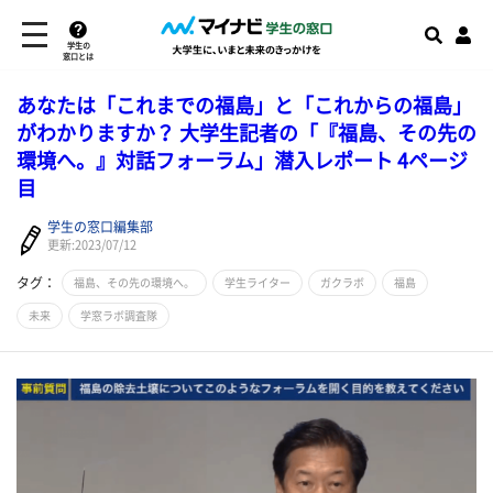
学生の
窓口とは
あなたは「これまでの福島」と「これからの福島」
がわかりますか？ 大学生記者の「『福島、その先の
環境へ。』対話フォーラム」潜入レポート 4ページ
目
学生の窓口編集部
更新:2023/07/12
タグ：
福島、その先の環境へ。
学生ライター
ガクラボ
福島
未来
学窓ラボ調査隊