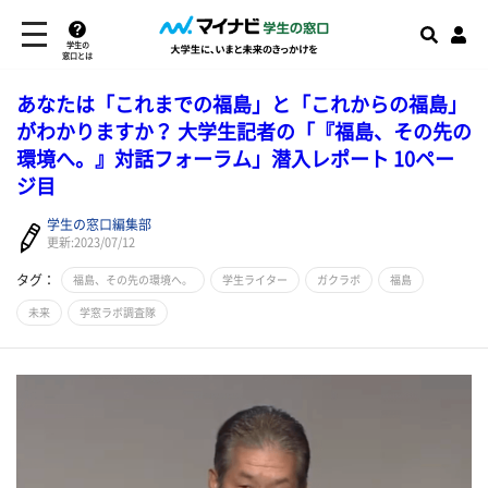
学生の
窓口とは
あなたは「これまでの福島」と「これからの福島」
がわかりますか？ 大学生記者の「『福島、その先の
環境へ。』対話フォーラム」潜入レポート 10ペー
ジ目
学生の窓口編集部
更新:2023/07/12
タグ：
福島、その先の環境へ。
学生ライター
ガクラボ
福島
未来
学窓ラボ調査隊