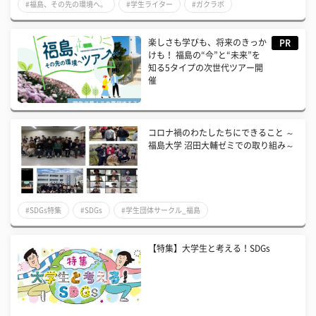
#福島、その先の環境へ。
#学生ライター
#ガクラボ
楽しさも学びも、将来のきっか
PR
けも！ 福島の“今”と“未来”を
知る5タイプの次世代ツアー開
催
コロナ禍のわたしたちにできること ～
福島大学 沼田大輔ゼミでの取り組み～
#SDGs特集
#SDGs
#学生団体サークル_福島
【特集】大学生と考える！SDGs