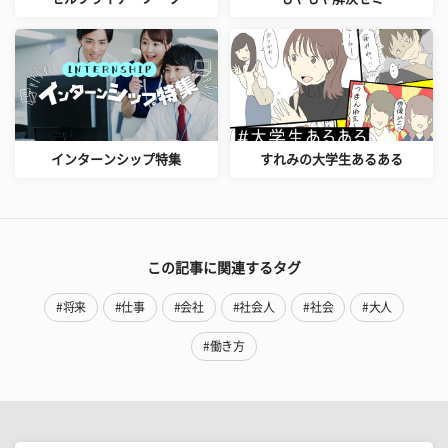
インターンシップ特集
すれみの大学生あるある
この記事に関連するタグ
#将来
#仕事
#会社
#社会人
#社会
#大人
#働き方