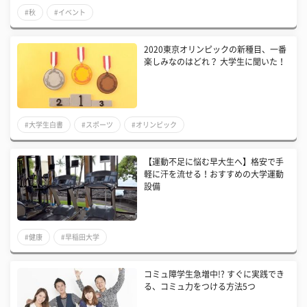
#秋
#イベント
2020東京オリンピックの新種目、一番
楽しみなのはどれ？ 大学生に聞いた！
#大学生白書
#スポーツ
#オリンピック
【運動不足に悩む早大生へ】格安で手
軽に汗を流せる！おすすめの大学運動
設備
#健康
#早稲田大学
コミュ障学生急増中!? すぐに実践でき
る、コミュ力をつける方法5つ