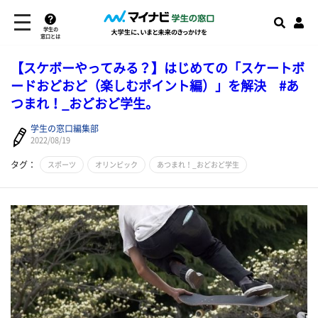
学生の
窓口とは
【スケボーやってみる？】はじめての「スケートボ
ードおどおど（楽しむポイント編）」を解決 #あ
つまれ！_おどおど学生。
学生の窓口編集部
2022/08/19
タグ：
スポーツ
オリンピック
あつまれ！_おどおど学生