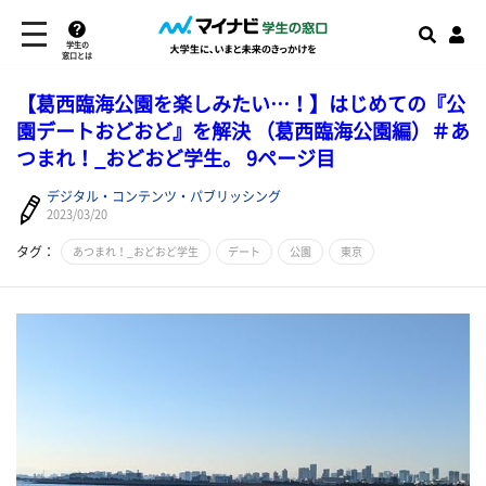
学生の
窓口とは
【葛西臨海公園を楽しみたい…！】はじめての『公
園デートおどおど』を解決 （葛西臨海公園編）＃あ
つまれ！_おどおど学生。 9ページ目
デジタル・コンテンツ・パブリッシング
2023/03/20
タグ：
あつまれ！_おどおど学生
デート
公園
東京