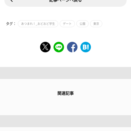
タグ：
あつまれ！_おどおど学生
デート
公園
東京
関連記事