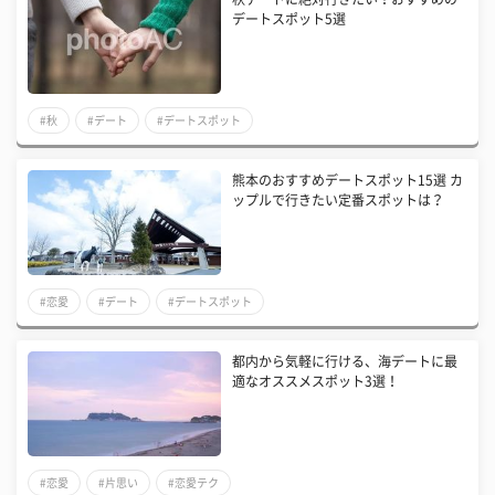
デートスポット5選
#秋
#デート
#デートスポット
熊本のおすすめデートスポット15選 カ
ップルで行きたい定番スポットは？
#恋愛
#デート
#デートスポット
都内から気軽に行ける、海デートに最
適なオススメスポット3選！
#恋愛
#片思い
#恋愛テク