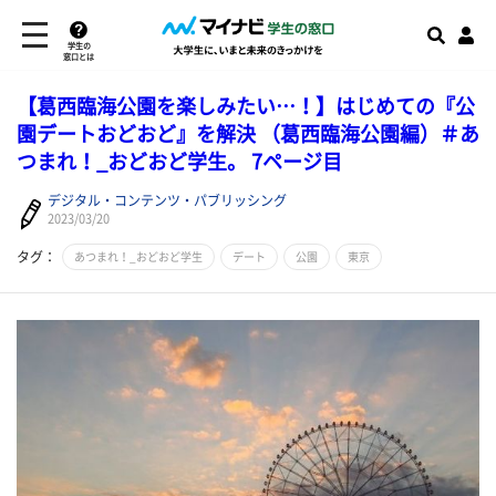
学生の
窓口とは
【葛西臨海公園を楽しみたい…！】はじめての『公
園デートおどおど』を解決 （葛西臨海公園編）＃あ
つまれ！_おどおど学生。 7ページ目
デジタル・コンテンツ・パブリッシング
2023/03/20
タグ：
あつまれ！_おどおど学生
デート
公園
東京