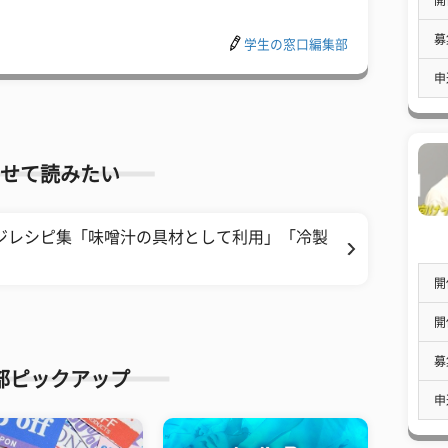
募
学生の窓口編集部
申
せて読みたい
ジレシピ集「味噌汁の具材として利用」「冷製
開
開
募
部ピックアップ
申