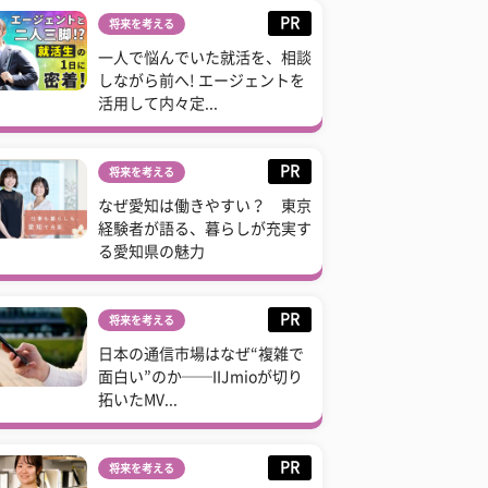
PR
将来を考える
一人で悩んでいた就活を、相談
しながら前へ! エージェントを
活用して内々定...
PR
将来を考える
なぜ愛知は働きやすい？ 東京
経験者が語る、暮らしが充実す
る愛知県の魅力
PR
将来を考える
日本の通信市場はなぜ“複雑で
面白い”のか──IIJmioが切り
拓いたMV...
PR
将来を考える