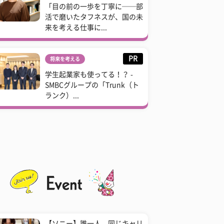
「目の前の一歩を丁寧に──部
活で磨いたタフネスが、国の未
来を考える仕事に...
PR
将来を考える
学生起業家も使ってる！？ -
SMBCグループの「Trunk（ト
ランク）...
【ソニー】誰一人、同じキャリ