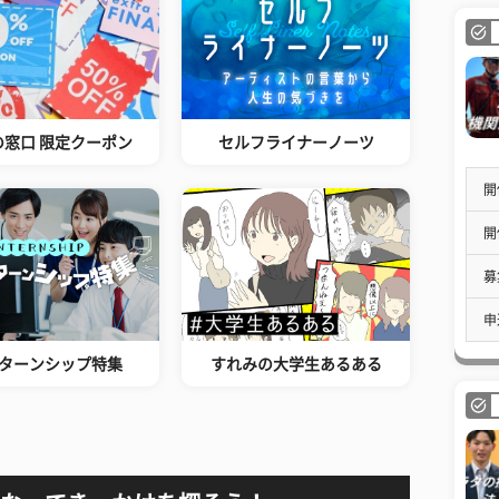
の窓口 限定クーポン
セルフライナーノーツ
開
開
募
申
ターンシップ特集
すれみの大学生あるある