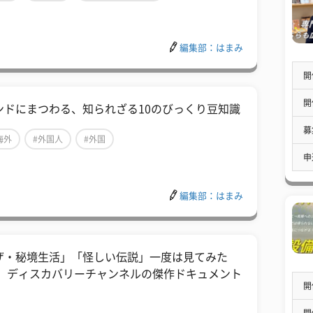
編集部：はまみ
開
開
ンドにまつわる、知られざる10のびっくり豆知識
募
海外
#外国人
#外国
申
編集部：はまみ
ザ・秘境生活」「怪しい伝説」一度は見てみた
！ ディスカバリーチャンネルの傑作ドキュメント
開
開