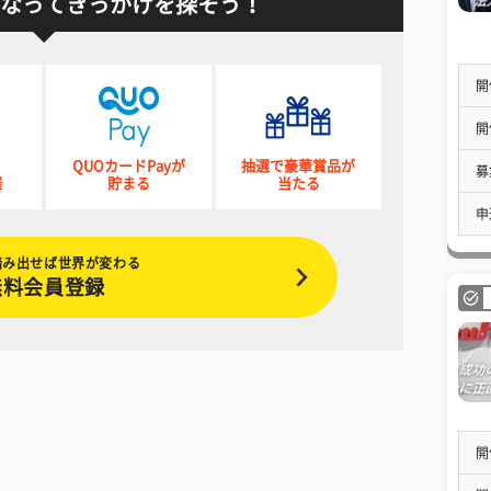
なってきっかけを探そう！
開
開
QUOカードPayが
抽選で豪華賞品が
募
催
貯まる
当たる
申
踏み出せば世界が変わる
無料会員登録
開