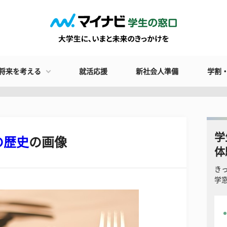
将来を考える
就活応援
新社会人準備
学割
学
の歴史
の画像
体
き
学