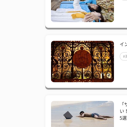
イ
#
「
い
5選