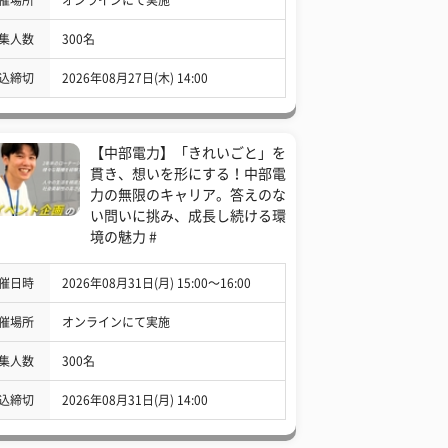
集人数
300名
込締切
2026年08月27日(木) 14:00
【中部電力】「きれいごと」を
貫き、想いを形にする！中部電
力の無限のキャリア。答えのな
い問いに挑み、成長し続ける環
境の魅力 #
催日時
2026年08月31日(月) 15:00〜16:00
催場所
オンラインにて実施
集人数
300名
込締切
2026年08月31日(月) 14:00