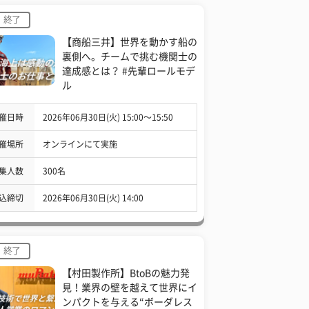
終了
【商船三井】世界を動かす船の
裏側へ。チームで挑む機関士の
達成感とは？ #先輩ロールモデ
ル
催日時
2026年06月30日(火) 15:00〜15:50
催場所
オンラインにて実施
集人数
300名
込締切
2026年06月30日(火) 14:00
終了
【村田製作所】BtoBの魅力発
見！業界の壁を越えて世界にイ
ンパクトを与える“ボーダレス