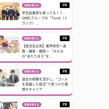
PR
将来を考える
学生起業家も使ってる！？ -
SMBCグループの「Trunk（ト
ランク）...
PR
将来を考える
【就活生必見】業界研究ー道
路・舗装・建設ー 「みんな
の“あたりまえ”を...
PR
将来を考える
過去の経験を活かし、“ゴール
を見越した就活”で見つけた理
想のキャリア
PR
将来を考える