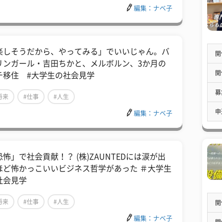
編集：ナベ子
楽しそうだから、やってみる」でいいじゃん。バ
開
リンガール・吉田ちかと、メルボルン、3か月の
開
チ移住 #大学生の社会見学
募
将来
#仕事
#人生
申
編集：ナベ子
恐怖」で社会貢献！？ (株)ZAUNTEDには涙が出
ほど怖かっこいいビジネス哲学があった ＃大学生
社会見学
将来
#仕事
#人生
開
編集：ナベ子
開