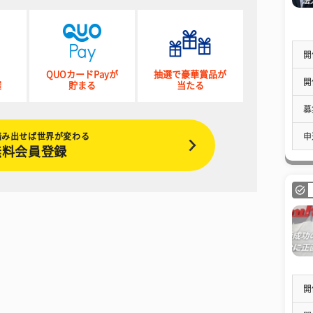
開
QUOカードPayが
抽選で豪華賞品が
開
催
貯まる
当たる
募
踏み出せば世界が変わる
申
無料会員登録
開