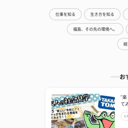
仕事を知る
生き方を知る
福島、その先の環境へ。
経
お
"
て
#