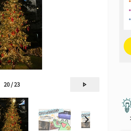
next
20 / 23