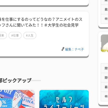
募
申
味を仕事にするのってどうなの？アニメイトのス
ッフさんに聞いてみた！！＃大学生の社会見学
将来
#仕事
#人生
編集：ナベ子
開
開
部ピックアップ
募
申