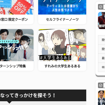
の窓口 限定クーポン
セルフライナーノーツ
開
開
募
ターンシップ特集
すれみの大学生あるある
申
なってきっかけを探そう！