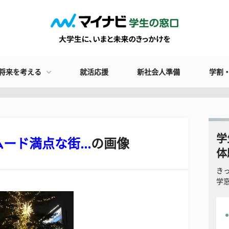
将来を考える
就活応援
新社会人準備
学割
学
ド満点な街...
の画像
体
き
学