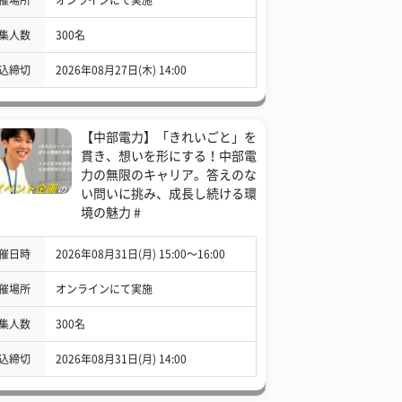
集人数
300名
込締切
2026年08月27日(木) 14:00
【中部電力】「きれいごと」を
貫き、想いを形にする！中部電
力の無限のキャリア。答えのな
い問いに挑み、成長し続ける環
境の魅力 #
催日時
2026年08月31日(月) 15:00〜16:00
催場所
オンラインにて実施
集人数
300名
込締切
2026年08月31日(月) 14:00