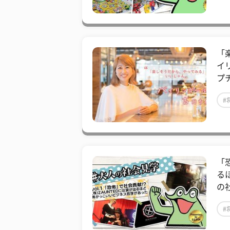
「
イ
プ
#
「
る
の
#