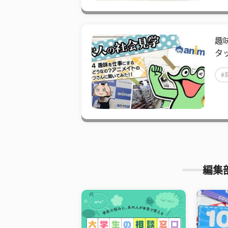
趣
タ
#
編集