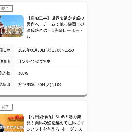
終了
【商船三井】世界を動かす船の
裏側へ。チームで挑む機関士の
達成感とは？ #先輩ロールモデ
ル
催日時
2026年06月30日(火) 15:00〜15:50
催場所
オンラインにて実施
集人数
300名
込締切
2026年06月30日(火) 14:00
終了
【村田製作所】BtoBの魅力発
見！業界の壁を越えて世界にイ
ンパクトを与える“ボーダレス