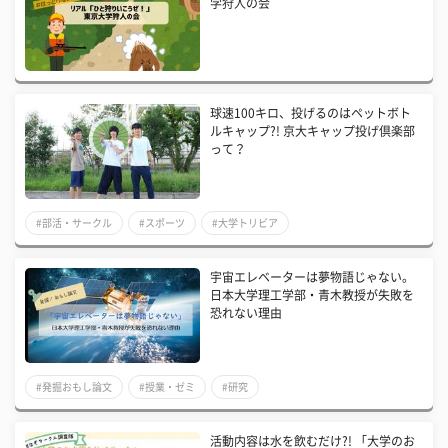
学狩人の会
球速100キロ、投げるのはペットボト
ルキャップ?! 京大キャップ投げ倶楽部
って？
#部活・サークル
#スポーツ
#大学トリビア
宇宙エレベーターは夢物語じゃない。
日本大学理工学部・青木教授が失敗を
恐れない理由
#発掘おもし論文
#授業・ゼミ
#研究
活動内容は水を飲むだけ?! 「大学のお