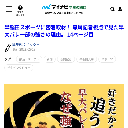
学生の
窓口とは
早稲田スポーツに密着取材！ 専属記者視点で見た早
大バレー部の強さの理由。 14ページ目
編集部：ベッシー
更新:2022/05/19
タグ：
部活・サークル
新聞
新聞記者
早稲田大学
スポーツ
学生インタビュー