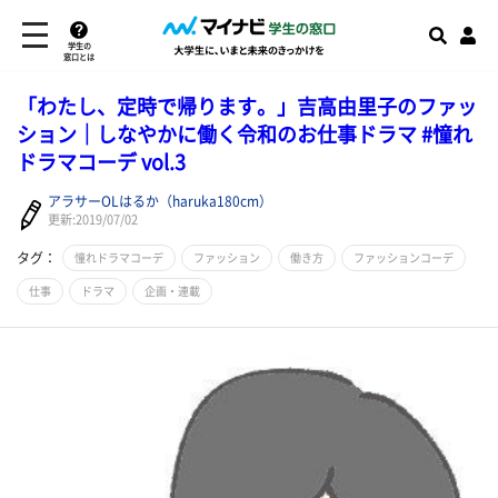
学生の
窓口とは
「わたし、定時で帰ります。」吉高由里子のファッ
ション｜しなやかに働く令和のお仕事ドラマ #憧れ
ドラマコーデ vol.3
アラサーOLはるか（haruka180cm）
更新:2019/07/02
タグ：
憧れドラマコーデ
ファッション
働き方
ファッションコーデ
仕事
ドラマ
企画・連載