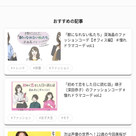
おすすめの記事
​​「獣になれない私たち」深海晶のファ
ッションコーデ【オフィス編】 ＃憧れ
ドラマコーデ vol.1
#トレンド
#俳優
#ファッション
「初めて恋をした日に読む話」順子
（深田恭子）のファッションコーデ #
憧れドラマコーデ vol.2
#ファッション
#女子大生
#モテ
次は声優の世界へ！22歳の今田美桜が