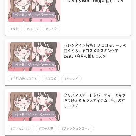
ースメイクbest3 #今月の推しコスメ
#女性
#コスメ
#メイク
バレンタイン特集！ チョコモチーフの
甘くとろけるコスメ＆スキンケア
Best3 #今月の推しコスメ
#今月の推しコスメ
#コスメ
#トレンド
クリスマスデートやパーティーでキラ
キラ映える★ラメアイテム #今月の推
しコスメ
#ファッション
#女子大生
#ファッションコーデ