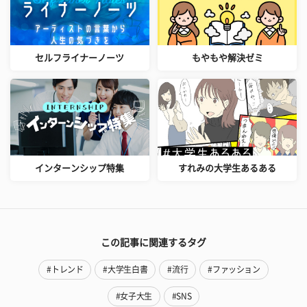
セルフライナーノーツ
もやもや解決ゼミ
インターンシップ特集
すれみの大学生あるある
この記事に関連するタグ
#トレンド
#大学生白書
#流行
#ファッション
#女子大生
#SNS