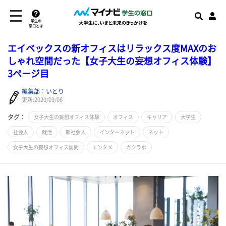
学生の
窓口とは
エイベックスの新オフィスはリラックス度MAXのお
しゃれ空間だった【女子大生の妄想オフィス体験】
3ページ目
編集部：いとり
更新:2020/03/06
タグ：
女子大生の妄想オフィス体験
オフィス
キャリア
大学生
社会人
就活
新社会人
インターネット
ネット
女子大生の妄想オフィス訪問
エンタメ
ガクラボ