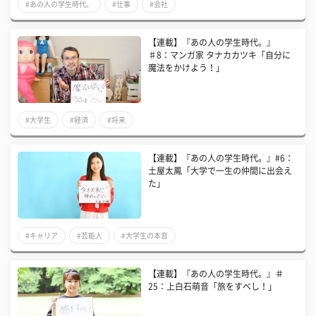
#あの人の学生時代。
#仕事
#会社
【連載】『あの人の学生時代。』
♯8：マンガ家 タナカカツキ「自分に
魔法をかけよう！」
#大学生
#経済
#将来
​【連載】『あの人の学生時代。』#6：
土屋太鳳「大学で一生の仲間に出会え
た」
#キャリア
#芸能人
#大学生の本音
【連載】『あの人の学生時代。』＃
25：上白石萌音「旅をすべし！」