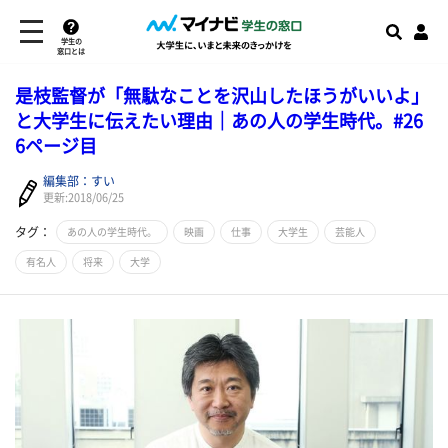
学生の
窓口とは
是枝監督が「無駄なことを沢山したほうがいいよ」
と大学生に伝えたい理由｜あの人の学生時代。#26
6ページ目
編集部：すい
更新:2018/06/25
タグ：
あの人の学生時代。
映画
仕事
大学生
芸能人
有名人
将来
大学