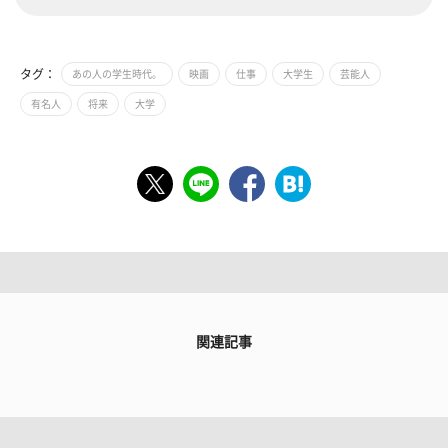
タグ：
あの人の学生時代。
映画
仕事
大学生
芸能人
有名人
将来
大学
関連記事