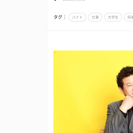
タグ：
バイト
仕事
大学生
将