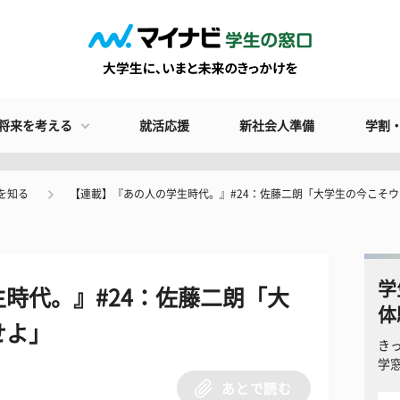
将来を考える
就活応援
新社会人準備
学割
を知る
【連載】『あの人の学生時代。』#24：佐藤二朗「大学生の今こそ
学
時代。』#24：佐藤二朗「大
体
せよ」
き
学
あとで読む