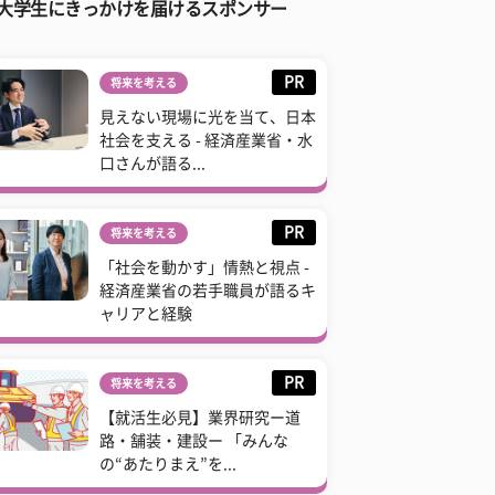
大学生にきっかけを届けるスポンサー
PR
将来を考える
見えない現場に光を当て、日本
社会を支える - 経済産業省・水
口さんが語る...
PR
将来を考える
「社会を動かす」情熱と視点 -
経済産業省の若手職員が語るキ
ャリアと経験
PR
将来を考える
【就活生必見】業界研究ー道
路・舗装・建設ー 「みんな
の“あたりまえ”を...