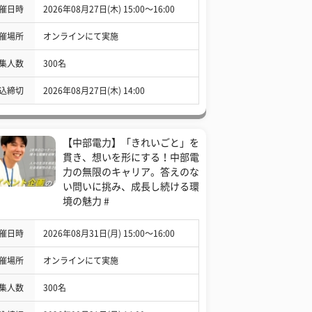
催日時
2026年08月27日(木) 15:00〜16:00
催場所
オンラインにて実施
集人数
300名
込締切
2026年08月27日(木) 14:00
【中部電力】「きれいごと」を
貫き、想いを形にする！中部電
力の無限のキャリア。答えのな
い問いに挑み、成長し続ける環
境の魅力 #
催日時
2026年08月31日(月) 15:00〜16:00
催場所
オンラインにて実施
集人数
300名