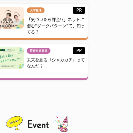
PR
大学生活
「気づいたら課金!?」ネットに
潜む“ダークパターン”て、知っ
てる？
PR
将来を考える
未来を創る「シャカカチ」って
なんだ？