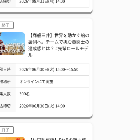
込締切
2026年08月31日(月) 14:00
終了
【商船三井】世界を動かす船の
裏側へ。チームで挑む機関士の
達成感とは？ #先輩ロールモデ
ル
催日時
2026年06月30日(火) 15:00〜15:50
催場所
オンラインにて実施
集人数
300名
込締切
2026年06月30日(火) 14:00
終了
【村田製作所】BtoBの魅力発