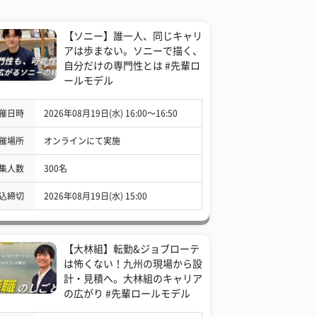
【ソニー】誰一人、同じキャリ
アは歩まない。ソニーで描く、
自分だけの専門性とは #先輩ロ
ールモデル
催日時
2026年08月19日(水) 16:00〜16:50
催場所
オンラインにて実施
集人数
300名
込締切
2026年08月19日(水) 15:00
【大林組】転勤&ジョブローテ
は怖くない！九州の現場から設
計・見積へ。大林組のキャリア
の広がり #先輩ロールモデル