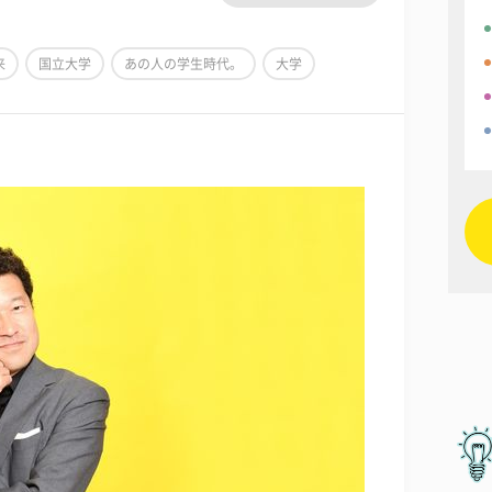
来
国立大学
あの人の学生時代。
大学