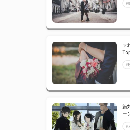
#
す
To
#
絶
ー
#