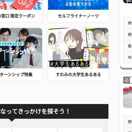
の窓口 限定クーポン
セルフライナーノーツ
開
開
募
申
ターンシップ特集
すれみの大学生あるある
なってきっかけを探そう！
開