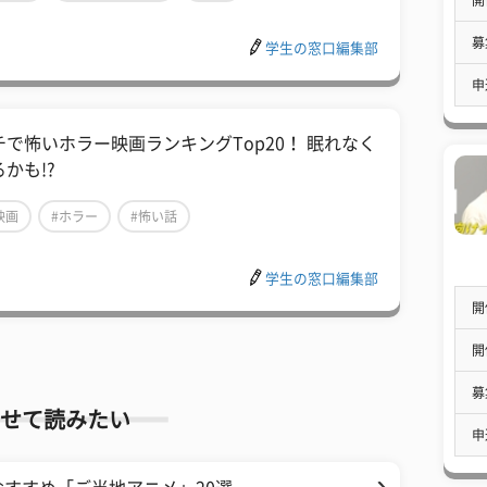
募
学生の窓口編集部
申
チで怖いホラー映画ランキングTop20！ 眠れなく
かも!?
映画
#ホラー
#怖い話
学生の窓口編集部
開
開
募
せて読みたい
申