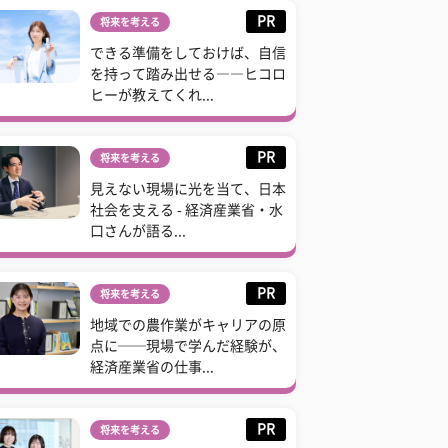
PR
将来を考える
できる準備をしておけば、自信
を持って踏み出せる――ヒコロ
ヒーが教えてくれ...
PR
将来を考える
見えない現場に光を当て、日本
社会を支える - 経済産業省・水
口さんが語る...
PR
将来を考える
地域での農作業がキャリアの原
点に──現場で学んだ経験が、
経済産業省の仕事...
PR
将来を考える