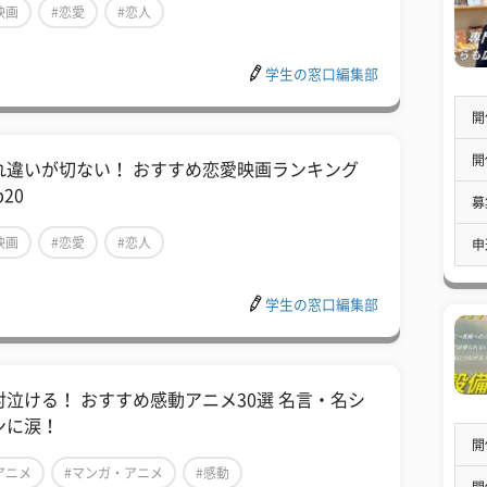
映画
#恋愛
#恋人
学生の窓口編集部
開
開
れ違いが切ない！ おすすめ恋愛映画ランキング
p20
募
映画
#恋愛
#恋人
申
学生の窓口編集部
対泣ける！ おすすめ感動アニメ30選 名言・名シ
ンに涙！
開
アニメ
#マンガ・アニメ
#感動
開