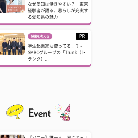
なぜ愛知は働きやすい？ 東京
経験者が語る、暮らしが充実す
る愛知県の魅力
PR
将来を考える
学生起業家も使ってる！？ -
SMBCグループの「Trunk（ト
ランク）...
【ソニー】誰一人、同じキャリ