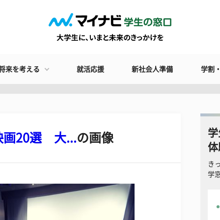
将来を考える
就活応援
新社会人準備
学割
学
20選 大...
の画像
体
き
学