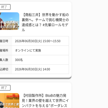
終了
【商船三井】世界を動かす船の
裏側へ。チームで挑む機関士の
達成感とは？ #先輩ロールモデ
ル
催日時
2026年06月30日(火) 15:00〜15:50
催場所
オンラインにて実施
集人数
300名
込締切
2026年06月30日(火) 14:00
終了
【村田製作所】BtoBの魅力発
見！業界の壁を越えて世界にイ
ンパクトを与える“ボーダレス