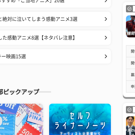
すすめ「ご当地アニメ」20選
と絶対に泣いてしまう感動アニメ3選
した感動アニメ8選【ネタバレ注意】
開
ー映画15選
開
募
申
部ピックアップ