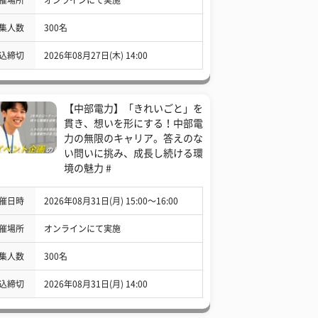
集人数
300名
込締切
2026年08月27日(木) 14:00
【中部電力】「きれいごと」を
貫き、想いを形にする！中部電
力の無限のキャリア。答えのな
い問いに挑み、成長し続ける環
境の魅力 #
催日時
2026年08月31日(月) 15:00〜16:00
催場所
オンラインにて実施
集人数
300名
込締切
2026年08月31日(月) 14:00