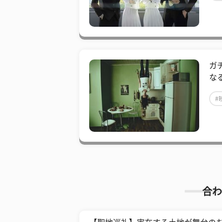
ガ
なる
#
合わ