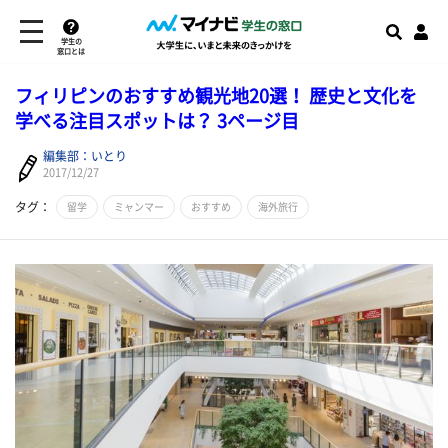
学生の
窓口とは
フィリピンのおすすめ観光地20選！ 歴史と文化を
学べる注目スポットは？ 3ページ目
編集部：いとり
2017/12/27
タグ：
留学
ミャンマー
おすすめ
海外旅行