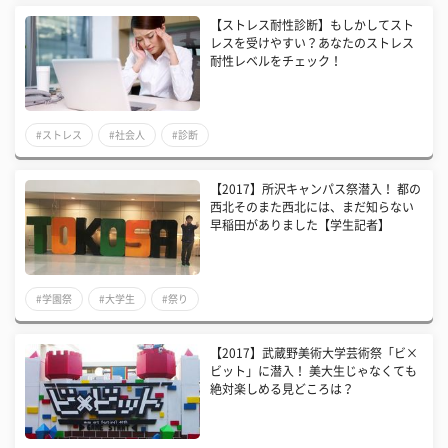
【ストレス耐性診断】もしかしてスト
レスを受けやすい？あなたのストレス
耐性レベルをチェック！
#ストレス
#社会人
#診断
【2017】所沢キャンパス祭潜入！ 都の
西北そのまた西北には、まだ知らない
早稲田がありました【学生記者】
#学園祭
#大学生
#祭り
【2017】武蔵野美術大学芸術祭「ビ×
ビット」に潜入！ 美大生じゃなくても
絶対楽しめる見どころは？