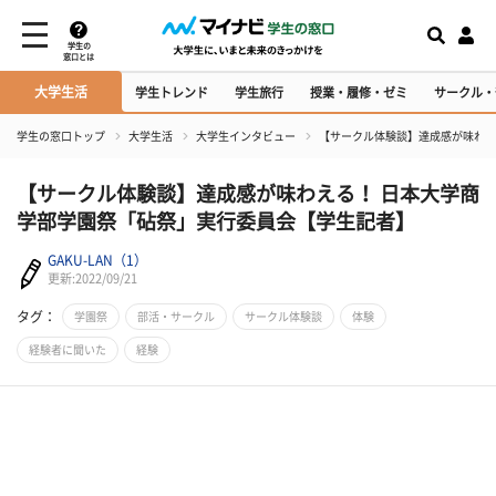
学生の
窓口とは
大学生活
学生トレンド
学生旅行
授業・履修・ゼミ
サークル・
学生の窓口トップ
大学生活
大学生インタビュー
【サークル体験談】達成感が味わえ
【サークル体験談】達成感が味わえる！ 日本大学商
学部学園祭「砧祭」実行委員会【学生記者】
GAKU-LAN（1）
更新:2022/09/21
タグ：
学園祭
部活・サークル
サークル体験談
体験
経験者に聞いた
経験