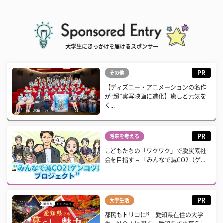
大学生にきっかけを届けるスポンサー
PR
その他
【ディズニー・アニメーションの名作
が“超”実写映画に進化】癒しと元気を
く...
PR
将来を考える
こどもたちの「ワクワク」で脱炭素社
会を目指す – 「みんなで減CO2（ゲ...
PR
大学生活
都民もトリコに⁉ 愛知県在住の大学