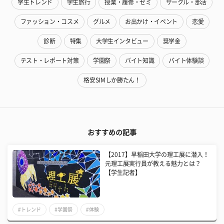
学生トレンド
学生旅行
授業・履修・ゼミ
サークル・部活
ファッション・コスメ
グルメ
お出かけ・イベント
恋愛
診断
特集
大学生インタビュー
奨学金
テスト・レポート対策
学園祭
バイト知識
バイト体験談
格安SIMしか勝たん！
おすすめの記事
【2017】早稲田大学の理工展に潜入！
元理工展実行員が教える魅力とは？
【学生記者】
#トレンド
#学園祭
#体験