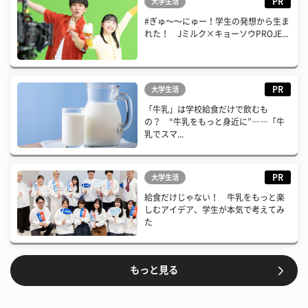
PR
大学生活
#ぎゅ〜〜にゅー！学生の発想から生ま
れた！ Jミルク×キョーソウPROJE...
PR
大学生活
「牛乳」は学校給食だけで飲むも
の？ “牛乳をもっと身近に”――「牛
乳でスマ...
PR
大学生活
給食だけじゃない！ 牛乳をもっと楽
しむアイデア、学生が本気で考えてみ
た
もっと見る