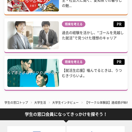
生・社会人に聞く、愛知県での暮らし
の魅...
PR
将来を考える
過去の経験を活かし、“ゴールを見越し
た就活”で見つけた理想のキャリア
PR
将来を考える
【就活生応援】噛んでるときは、うつ
むきづらいよ。
学生の窓口トップ
大学生活
大学生インタビュー
【サークル体験談】達成感が味わえ
学生の窓口会員になってきっかけを探そう！