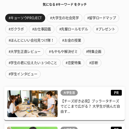
気になる #キーワード をタッチ
#キョーソウPROJECT
#大学生の社会見学
#留学ロードマップ
#ガクラボ
#お仕事図鑑
#先輩ロールモデル
#プレゼント
#ほんとにいい会社見つけ隊！
#お金の授業
#大学生正直レビュー
#もやもや解決ゼミ
#特集企画
#学生の君に伝えたい３つのこと
#恋愛特集
#診断
#学生インタビュー
PR
大学生活
【チーズ好き必見】ブッラータチーズ
でどこまで広がる？ 大学生が挑んだ自
由す...