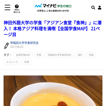
学生の
窓口とは
神田外語大学の学食「アジアン食堂『食神』」に潜
入！ 本格アジア料理を満喫【全国学食MAP】 21ペ
ージ目
早稲田大学学食研究会
2017/06/22
タグ：
全国学食MAP
学食
早稲田大学学食研究会
海外
外国
エスニック
料理