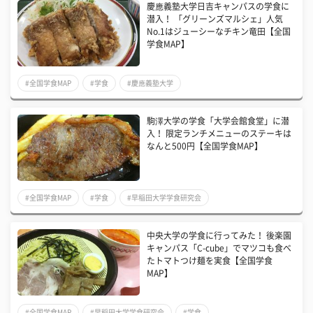
慶應義塾大学日吉キャンパスの学食に
潜入！ 「グリーンズマルシェ」人気
No.1はジューシーなチキン竜田【全国
学食MAP】
#全国学食MAP
#学食
#慶應義塾大学
駒澤大学の学食「大学会館食堂」に潜
入！ 限定ランチメニューのステーキは
なんと500円【全国学食MAP】
#全国学食MAP
#学食
#早稲田大学学食研究会
中央大学の学食に行ってみた！ 後楽園
キャンパス「C-cube」でマツコも食べ
たトマトつけ麺を実食【全国学食
MAP】
#全国学食MAP
#早稲田大学学食研究会
#学食