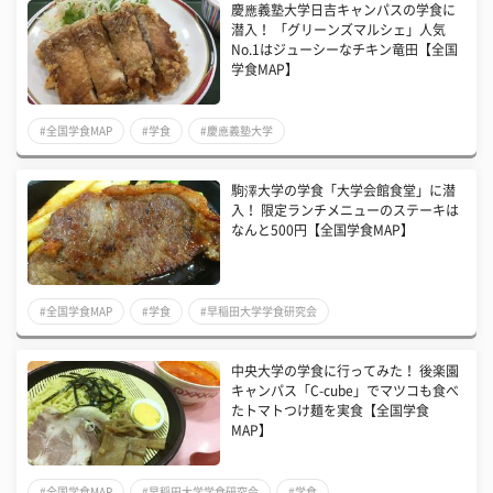
慶應義塾大学日吉キャンパスの学食に
潜入！ 「グリーンズマルシェ」人気
No.1はジューシーなチキン竜田【全国
学食MAP】
#全国学食MAP
#学食
#慶應義塾大学
駒澤大学の学食「大学会館食堂」に潜
入！ 限定ランチメニューのステーキは
なんと500円【全国学食MAP】
#全国学食MAP
#学食
#早稲田大学学食研究会
中央大学の学食に行ってみた！ 後楽園
キャンパス「C-cube」でマツコも食べ
たトマトつけ麺を実食【全国学食
MAP】
#全国学食MAP
#早稲田大学学食研究会
#学食