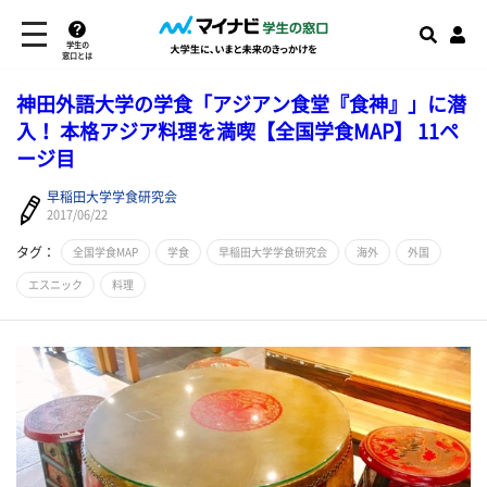
学生の
窓口とは
神田外語大学の学食「アジアン食堂『食神』」に潜
入！ 本格アジア料理を満喫【全国学食MAP】 11ペ
ージ目
早稲田大学学食研究会
2017/06/22
タグ：
全国学食MAP
学食
早稲田大学学食研究会
海外
外国
エスニック
料理