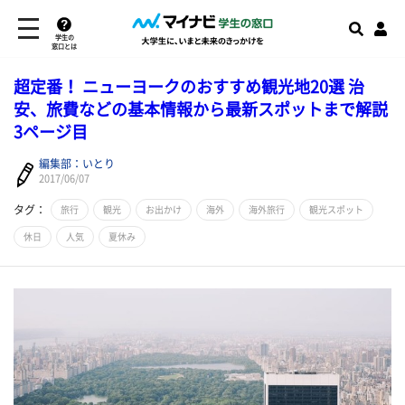
学生の
窓口とは
超定番！ ニューヨークのおすすめ観光地20選 治
安、旅費などの基本情報から最新スポットまで解説
3ページ目
編集部：いとり
2017/06/07
タグ：
旅行
観光
お出かけ
海外
海外旅行
観光スポット
休日
人気
夏休み