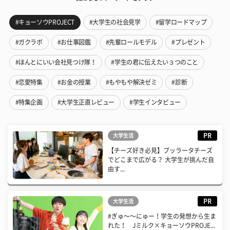
#キョーソウPROJECT
#大学生の社会見学
#留学ロードマップ
#ガクラボ
#お仕事図鑑
#先輩ロールモデル
#プレゼント
#ほんとにいい会社見つけ隊！
#学生の君に伝えたい３つのこと
#恋愛特集
#お金の授業
#もやもや解決ゼミ
#診断
#特集企画
#大学生正直レビュー
#学生インタビュー
PR
大学生活
【チーズ好き必見】ブッラータチーズ
でどこまで広がる？ 大学生が挑んだ自
由す...
PR
大学生活
#ぎゅ〜〜にゅー！学生の発想から生ま
れた！ Jミルク×キョーソウPROJE...