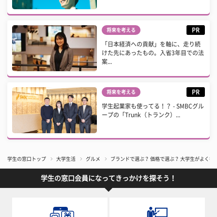
PR
将来を考える
「日本経済への貢献」を軸に、走り続
けた先にあったもの。入省3年目での法
案...
PR
将来を考える
学生起業家も使ってる！？ - SMBCグル
ープの「Trunk（トランク）...
学生の窓口トップ
大学生活
グルメ
ブランドで選ぶ？ 価格で選ぶ？ 大学生がよく
学生の窓口会員になってきっかけを探そう！