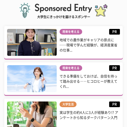
大学生にきっかけを届けるスポンサー
PR
将来を考える
地域での農作業がキャリアの原点に
──現場で学んだ経験が、経済産業省
の仕事...
PR
将来を考える
できる準備をしておけば、自信を持っ
て踏み出せる――ヒコロヒーが教えて
くれ...
PR
大学生活
実は学生の約4人に3人が経験あり!? ア
ンケートから知るダークパターン入門