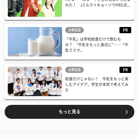
れた！ Jミルク×キョーソウPROJE...
PR
大学生活
「牛乳」は学校給食だけで飲むも
の？ “牛乳をもっと身近に”――「牛
乳でスマ...
PR
大学生活
給食だけじゃない！ 牛乳をもっと楽
しむアイデア、学生が本気で考えてみ
た
もっと見る