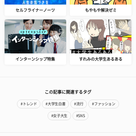
セルフライナーノーツ
もやもや解決ゼミ
インターンシップ特集
すれみの大学生あるある
この記事に関連するタグ
#トレンド
#大学生白書
#流行
#ファッション
#女子大生
#SNS