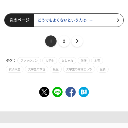
次のページ
どうでもよくないという人は……
1
2
タグ：
ファッション
大学生
おしゃれ
洋服
本音
女子大生
大学生の本音
私服
大学生の常識どっち
服装