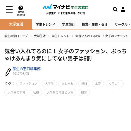
学生の
窓口とは
大学生活
学生トレンド
学生旅行
授業・履修・ゼミ
サークル・
学生の窓口トップ
大学生活
学生トレンド
​気合い入れてるのに！ 女子のファッショ
​気合い入れてるのに！ 女子のファッション、ぶっち
ゃけあんまり気にしてない男子は6割
学生の窓口編集部
2017/03/05
タグ：
ファッション
大学生
おしゃれ
洋服
本音
女子大生
大学生の本音
私服
大学生の常識どっち
服装