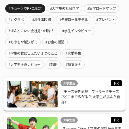
#キョーソウPROJECT
#大学生の社会見学
#留学ロードマップ
#ガクラボ
#お仕事図鑑
#先輩ロールモデル
#プレゼント
#ほんとにいい会社見つけ隊！
#学生インタビュー
#もやもや解決ゼミ
#お金の授業
#学生の君に伝えたい３つのこと
#恋愛特集
#大学生正直レビュー
#診断
#特集企画
PR
大学生活
【チーズ好き必見】ブッラータチーズ
でどこまで広がる？ 大学生が挑んだ自
由す...
PR
大学生活
#ぎゅ〜〜にゅー！学生の発想から生ま