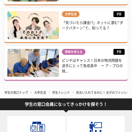
PR
大学生活
「気づいたら課金!?」ネットに潜む“ダ
ークパターン”て、知ってる？
PR
将来を考える
ピンチはチャンス！日本の物流問題を
逆手にとって急成長中 ー ア・プロの
挑...
学生の窓口トップ
大学生活
学生トレンド
​気合い入れてるのに！ 女子のファッショ
学生の窓口会員になってきっかけを探そう！