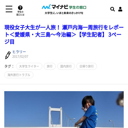
学生の
窓口とは
現役女子大生が一人旅！ 瀬戸内海一周旅行をレポー
ト＜愛媛県・大三島～今治編＞【学生記者】 3ペー
ジ目
ヒラリー
2017/02/07
タグ：
大学生ライター
旅行
国内旅行
日帰り旅行
海外旅行トラブル