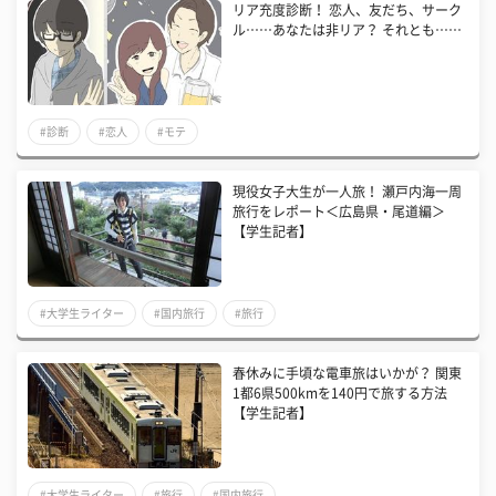
リア充度診断！ 恋人、友だち、サーク
ル……あなたは非リア？ それとも……
#診断
#恋人
#モテ
現役女子大生が一人旅！ 瀬戸内海一周
旅行をレポート＜広島県・尾道編＞
【学生記者】
#大学生ライター
#国内旅行
#旅行
春休みに手頃な電車旅はいかが？ 関東
1都6県500kmを140円で旅する方法
【学生記者】
#大学生ライター
#旅行
#国内旅行