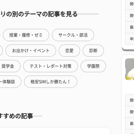
開
リの別のテーマの記事を見る
開
募
授業・履修・ゼミ
サークル・部活
申
お出かけ・イベント
恋愛
診断
奨学金
テスト・レポート対策
学園祭
ト体験談
格安SIMしか勝たん！
開
開
すすめの記事
募