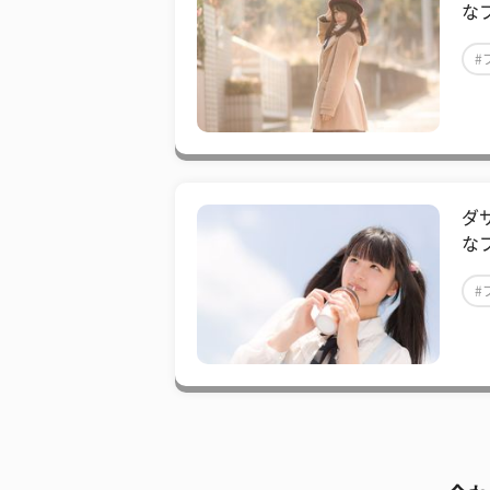
な
#
#
ダ
な
#
#