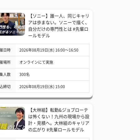
【ソニー】誰一人、同じキャリ
アは歩まない。ソニーで描く、
自分だけの専門性とは #先輩ロ
ールモデル
催日時
2026年08月19日(水) 16:00〜16:50
催場所
オンラインにて実施
集人数
300名
込締切
2026年08月19日(水) 15:00
【大林組】転勤&ジョブローテ
は怖くない！九州の現場から設
計・見積へ。大林組のキャリア
の広がり #先輩ロールモデル