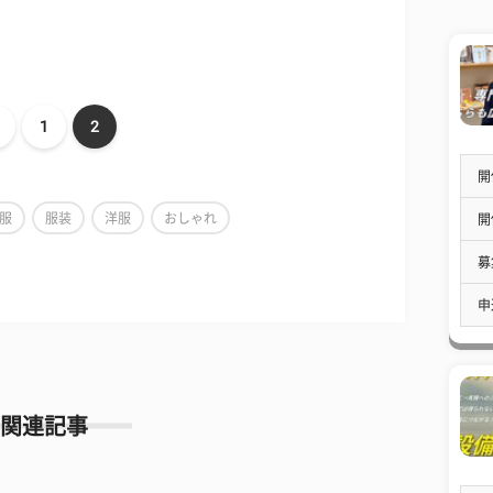
1
2
開
服
服装
洋服
おしゃれ
開
募
申
関連記事