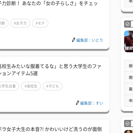
申
子力診断！ あなたの「女の子らしさ」をチェッ
！
診断
#女子力
#モテ
編集部：いとり
高校生みたいな服着てるな」と思う大学生のファ
開
ションアイテム5選
開
大学生白書
#高校生
#子ども
募
申
編集部：すい
ボラ女子大生の本音?! かわいいけど洗うのが面倒