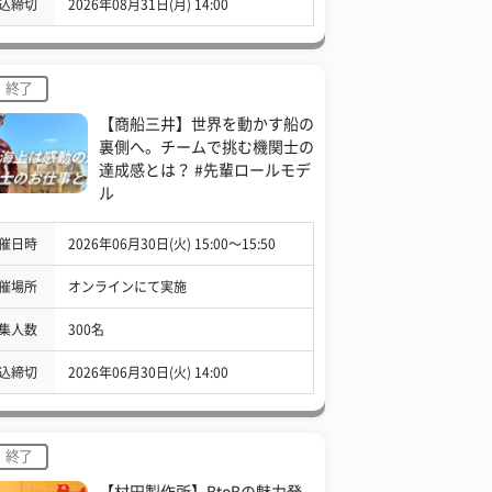
込締切
2026年08月31日(月) 14:00
終了
【商船三井】世界を動かす船の
裏側へ。チームで挑む機関士の
達成感とは？ #先輩ロールモデ
ル
催日時
2026年06月30日(火) 15:00〜15:50
催場所
オンラインにて実施
集人数
300名
込締切
2026年06月30日(火) 14:00
終了
【村田製作所】BtoBの魅力発