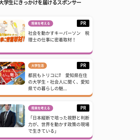
大学生にきっかけを届けるスポンサー
PR
将来を考える
社会を動かすキーパーソン 税
理士の仕事に密着取材！
PR
大学生活
都民もトリコに⁉ 愛知県在住
の大学生・社会人に聞く、愛知
県での暮らしの魅...
PR
将来を考える
「日本縦断で培った視野と判断
力が、世界を動かす政策の現場
で生きている」