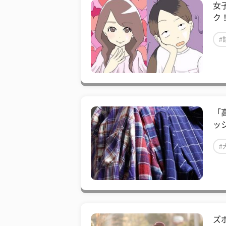
女
ク
#
「
ッ
#
ズ