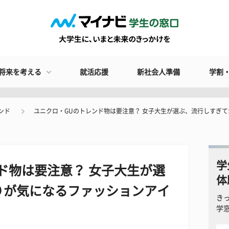
将来を考える
就活応援
新社会人準備
学割
ンド
ユニクロ・GUのトレンド物は要注意？ 女子大生が選ぶ、流行しすぎ
学
ド物は要注意？ 女子大生が選
体
りが気になるファッションアイ
き
学