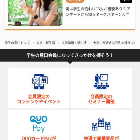
実は学生の約4人に3人が経験あり!? ア
ンケートから知るダークパターン入門
学生の窓口トップ
入学・新生活
入学準備・新生活
大学生が好きな豆乳の味ランキン
学生の窓口会員になってきっかけを探そう！
会員限定の
会員限定の
コンテンツやイベント
セミナー開催
QUOカードPayが
抽選で豪華賞品が