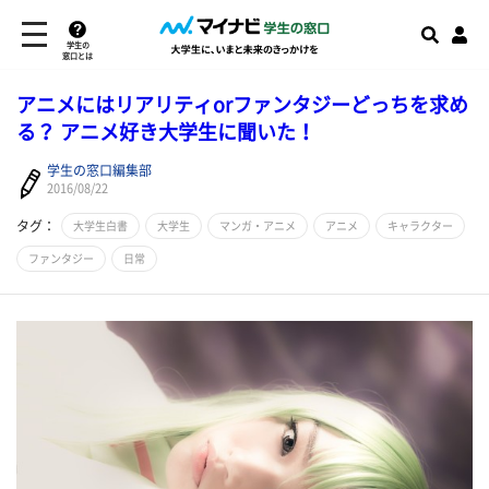
学生の
窓口とは
アニメにはリアリティorファンタジーどっちを求め
る？ アニメ好き大学生に聞いた！
学生の窓口編集部
2016/08/22
タグ：
大学生白書
大学生
マンガ・アニメ
アニメ
キャラクター
ファンタジー
日常