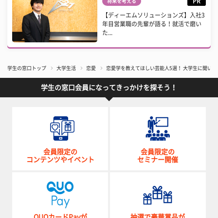
PR
将来を考える
【ディーエムソリューションズ】入社3
年目営業職の先輩が語る！就活で磨い
た...
学生の窓口トップ
大学生活
恋愛
恋愛学を教えてほしい芸能人5選！ 大学生に聞いて
学生の窓口会員になってきっかけを探そう！
会員限定の
会員限定の
コンテンツやイベント
セミナー開催
QUOカードPayが
抽選で豪華賞品が