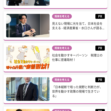
PR
将来を考える
見えない現場に光を当て、日本社会を
支える - 経済産業省・水口さんが語る...
PR
将来を考える
社会を動かすキーパーソン 税理士の
仕事に密着取材！
PR
将来を考える
「日本縦断で培った視野と判断力が、
世界を動かす政策の現場で生きてい
る」