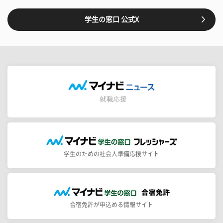
学生の窓口 公式X
学生のための社会人準備応援サイト
合宿免許が申込める情報サイト