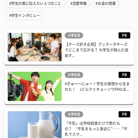
#学生の君に伝えたい３つのこと
#恋愛特集
#お金の授業
#学生インタビュー
PR
大学生活
【チーズ好き必見】ブッラータチーズ
でどこまで広がる？ 大学生が挑んだ自
由す...
PR
大学生活
#ぎゅ〜〜にゅー！学生の発想から生ま
れた！ Jミルク×キョーソウPROJE...
PR
大学生活
「牛乳」は学校給食だけで飲むも
の？ “牛乳をもっと身近に”――「牛
乳でスマ...