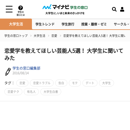
学生の
窓口とは
大学生活
学生トレンド
学生旅行
授業・履修・ゼミ
サークル・
学生の窓口トップ
大学生活
恋愛
恋愛学を教えてほしい芸能人5選！ 大学生に聞いて
恋愛学を教えてほしい芸能人5選！ 大学生に聞いて
みた
学生の窓口編集部
2016/08/14
タグ：
恋愛
恋愛トラブル
告白
モテ
デート
大学生
恋愛テク
有名人
大学生白書