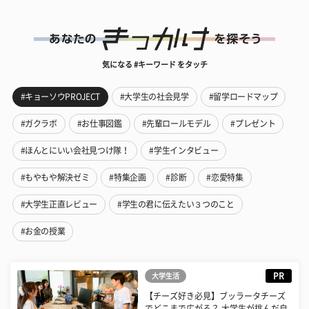
気になる #キーワード をタッチ
#キョーソウPROJECT
#大学生の社会見学
#留学ロードマップ
#ガクラボ
#お仕事図鑑
#先輩ロールモデル
#プレゼント
#ほんとにいい会社見つけ隊！
#学生インタビュー
#もやもや解決ゼミ
#特集企画
#診断
#恋愛特集
#大学生正直レビュー
#学生の君に伝えたい３つのこと
#お金の授業
PR
大学生活
【チーズ好き必見】ブッラータチーズ
でどこまで広がる？ 大学生が挑んだ自