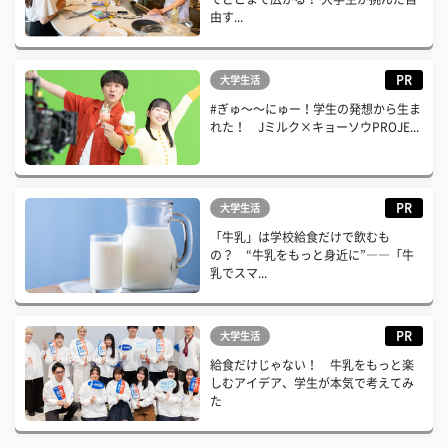
由す...
PR
大学生活
#ぎゅ〜〜にゅー！学生の発想から生ま
れた！ Jミルク×キョーソウPROJE...
PR
大学生活
「牛乳」は学校給食だけで飲むも
の？ “牛乳をもっと身近に”――「牛
乳でスマ...
PR
大学生活
給食だけじゃない！ 牛乳をもっと楽
しむアイデア、学生が本気で考えてみ
た