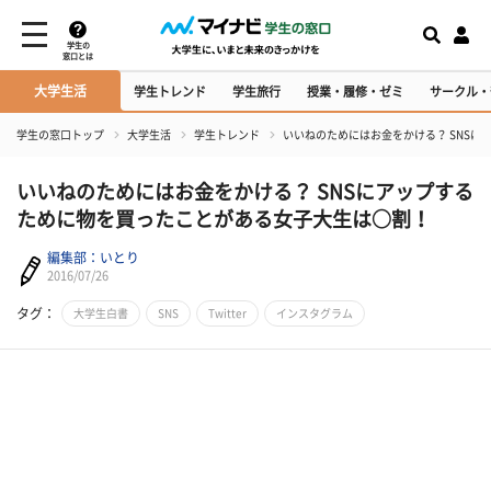
学生の
窓口とは
大学生活
学生トレンド
学生旅行
授業・履修・ゼミ
サークル・
学生の窓口トップ
大学生活
学生トレンド
いいねのためにはお金をかける？ SNS
いいねのためにはお金をかける？ SNSにアップする
ために物を買ったことがある女子大生は○割！
編集部：いとり
2016/07/26
タグ：
大学生白書
SNS
Twitter
インスタグラム