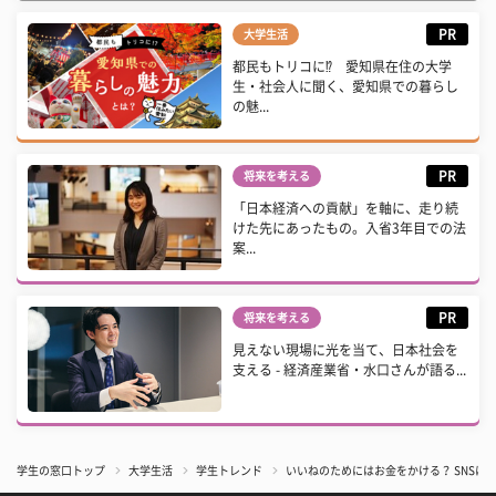
PR
大学生活
都民もトリコに⁉ 愛知県在住の大学
生・社会人に聞く、愛知県での暮らし
の魅...
PR
将来を考える
「日本経済への貢献」を軸に、走り続
けた先にあったもの。入省3年目での法
案...
PR
将来を考える
見えない現場に光を当て、日本社会を
支える - 経済産業省・水口さんが語る...
学生の窓口トップ
大学生活
学生トレンド
いいねのためにはお金をかける？ SNS