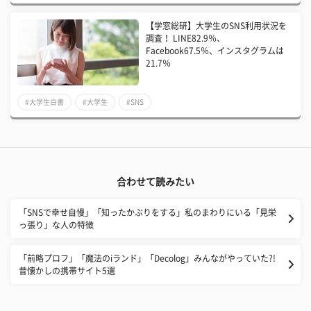
【学窓総研】大学生のSNS利用状況を
調査！ LINE82.9％、
Facebook67.5％、インスタグラムは
21.7％
#大学生白書
#大学生
#SNS
合わせて読みたい
「SNSで幸せ自慢」「知ったかぶりをする」私のまわりにいる「見栄
っ張り」な人の特徴
「前略プロフ」「魔法のiランド」「Decolog」みんながやっていた?!
昔懐かしの携帯サイト5選