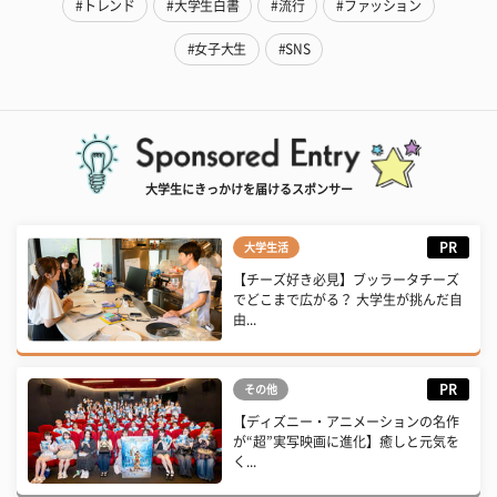
#トレンド
#大学生白書
#流行
#ファッション
#女子大生
#SNS
大学生にきっかけを届けるスポンサー
PR
大学生活
【チーズ好き必見】ブッラータチーズ
でどこまで広がる？ 大学生が挑んだ自
由...
PR
その他
【ディズニー・アニメーションの名作
が“超”実写映画に進化】癒しと元気を
く...