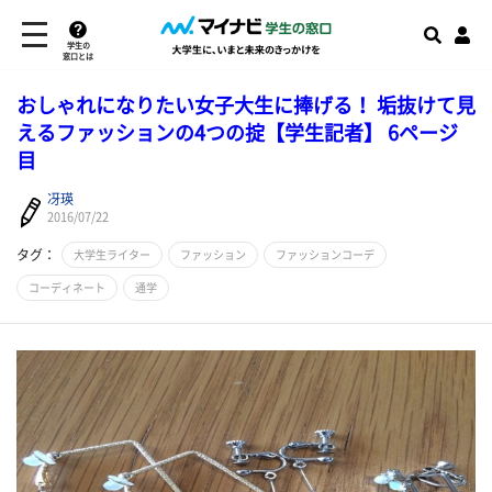
学生の
窓口とは
おしゃれになりたい女子大生に捧げる！ 垢抜けて見
えるファッションの4つの掟【学生記者】 6ページ
目
冴瑛
2016/07/22
タグ：
大学生ライター
ファッション
ファッションコーデ
コーディネート
通学