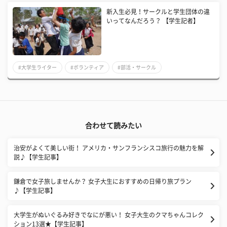
新入生必見！サークルと学生団体の違
いってなんだろう？ 【学生記者】
#大学生ライター
#ボランティア
#部活・サークル
合わせて読みたい
治安がよくて美しい街！ アメリカ・サンフランシスコ旅行の魅力を解
説♪【学生記事】
鎌倉で女子旅しませんか？ 女子大生におすすめの日帰り旅プラン
♪【学生記事】
​大学生がぬいぐるみ好きでなにが悪い！ 女子大生のクマちゃんコレク
ション13選★【学生記事】