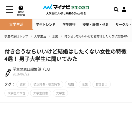
学生の
窓口とは
大学生活
学生トレンド
学生旅行
授業・履修・ゼミ
サークル・
学生の窓口トップ
大学生活
恋愛
付き合うならいいけど結婚はしたくない女性の特徴
付き合うならいいけど結婚はしたくない女性の特徴
4選！ 男子大学生に聞いてみた
学生の窓口編集部（LA）
2016/07/22
タグ：
彼女
彼氏持ち・彼女持ち
結婚
恋愛
付き合う
大学生の本音
大学生白書
大学生