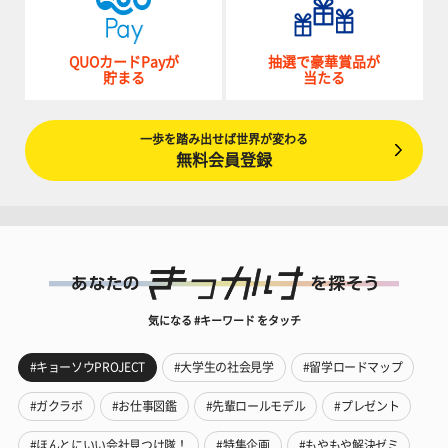
QUOカードPayが
抽選で豪華賞品が
貯まる
当たる
一歩を踏み出せば世界が変わる
無料会員登録
気になる #キーワード をタッチ
#キョーソウPROJECT
#大学生の社会見学
#留学ロードマップ
#ガクラボ
#お仕事図鑑
#先輩ロールモデル
#プレゼント
#ほんとにいい会社見つけ隊！
#特集企画
#もやもや解決ゼミ