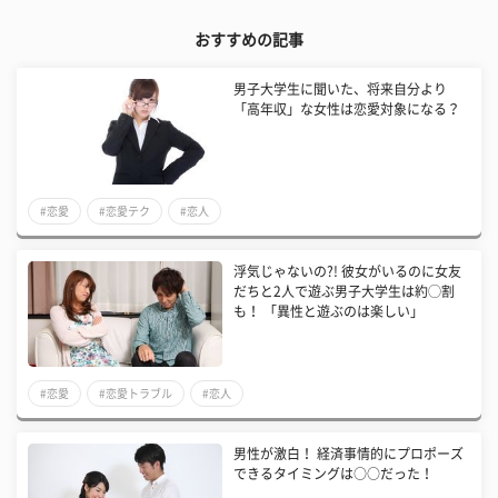
おすすめの記事
男子大学生に聞いた、将来自分より
「高年収」な女性は恋愛対象になる？
#恋愛
#恋愛テク
#恋人
浮気じゃないの?! 彼女がいるのに女友
だちと2人で遊ぶ男子大学生は約◯割
も！ 「異性と遊ぶのは楽しい」
#恋愛
#恋愛トラブル
#恋人
男性が激白！ 経済事情的にプロポーズ
できるタイミングは○○だった！