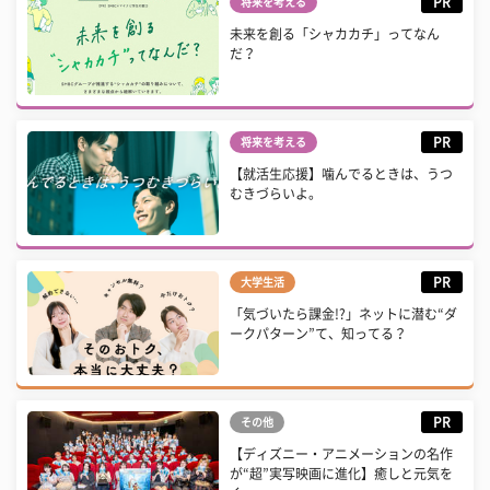
PR
将来を考える
未来を創る「シャカカチ」ってなん
だ？
PR
将来を考える
【就活生応援】噛んでるときは、うつ
むきづらいよ。
PR
大学生活
「気づいたら課金!?」ネットに潜む“ダ
ークパターン”て、知ってる？
PR
その他
【ディズニー・アニメーションの名作
が“超”実写映画に進化】癒しと元気を