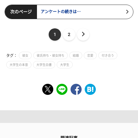
次のページ
アンケートの続きは…
1
2
タグ：
彼女
彼氏持ち・彼女持ち
結婚
恋愛
付き合う
大学生の本音
大学生白書
大学生
関連記事