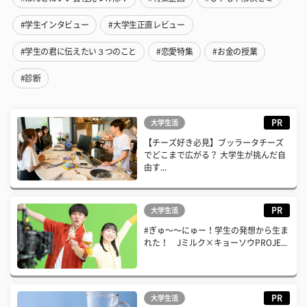
#学生インタビュー
#大学生正直レビュー
#学生の君に伝えたい３つのこと
#恋愛特集
#お金の授業
#診断
PR
大学生活
【チーズ好き必見】ブッラータチーズ
でどこまで広がる？ 大学生が挑んだ自
由す...
PR
大学生活
#ぎゅ〜〜にゅー！学生の発想から生ま
れた！ Jミルク×キョーソウPROJE...
PR
大学生活