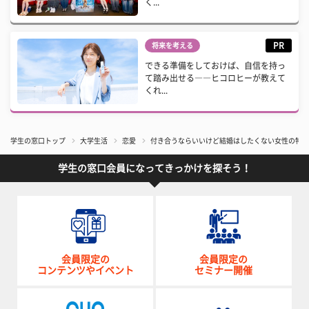
く...
PR
将来を考える
できる準備をしておけば、自信を持っ
て踏み出せる――ヒコロヒーが教えて
くれ...
学生の窓口トップ
大学生活
恋愛
付き合うならいいけど結婚はしたくない女性の特徴
学生の窓口会員になってきっかけを探そう！
会員限定の
会員限定の
コンテンツやイベント
セミナー開催