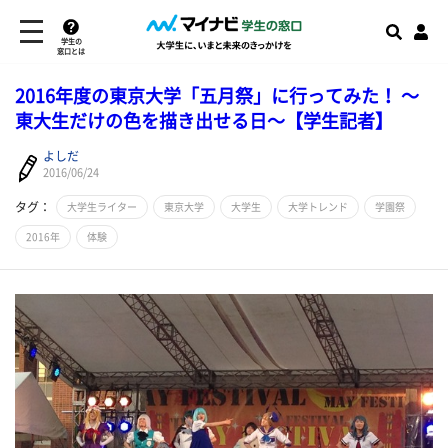
学生の
窓口とは
2016年度の東京大学「五月祭」に行ってみた！ 〜
東大生だけの色を描き出せる日〜【学生記者】
よしだ
2016/06/24
タグ：
大学生ライター
東京大学
大学生
大学トレンド
学園祭
2016年
体験