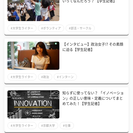
いってなんだろう？ 【学生記者】
#大学生ライター
#ボランティア
#部活・サークル
【インタビュー】政治女子!? その素顔
に迫る【学生記者】
#大学生ライター
#政治
#インターン
知らずに使ってない？ 「イノベーショ
ン」の正しい意味・定義についてまと
めてみた！【学生記者】
#大学生ライター
#京都大学
#仕事