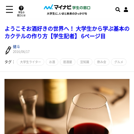
学生の
窓口とは
ようこそお酒好きの世界へ！ 大学生から学ぶ基本の
カクテルの作り方【学生記者】 6ページ目
健斗
2016/06/17
タグ：
大学生ライター
お酒
居酒屋
豆知識
飲み会
グルメ