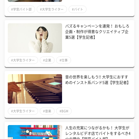
#学窓バイト部
#大学生ライター
#バイト
バズるキャンペーンを連発！ おもしろ
企画・制作が得意なクリエイティブ企
業5選【学生記者】
#大学生ライター
#企業
#仕事
音の世界を楽しもう!! 大学生におすす
めのインスト系バンド5選【学生記者】
#大学生ライター
#音楽
#BGM
人生の充実につながるかも！ 大学生が
レンタルビデオ店でバイトをするべき4
つの理由【学窓バイト部】