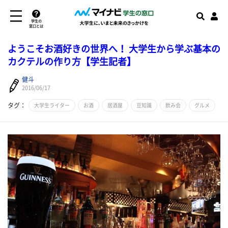
学生の
窓口とは
ようこそお酒好きの世界へ！ 大学生から学ぶ基本の
カクテルの作り方【学生記者】
健斗
2016/06/17
タグ：
大学生ライター
お酒
居酒屋
豆知識
飲み会
グルメ