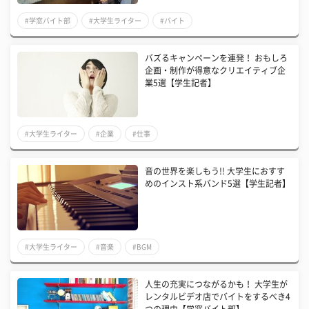
#学窓バイト部
#大学生ライター
#バイト
バズるキャンペーンを連発！ おもしろ
企画・制作が得意なクリエイティブ企
業5選【学生記者】
#大学生ライター
#企業
#仕事
音の世界を楽しもう!! 大学生におすす
めのインスト系バンド5選【学生記者】
#大学生ライター
#音楽
#BGM
人生の充実につながるかも！ 大学生が
レンタルビデオ店でバイトをするべき4
つの理由【学窓バイト部】