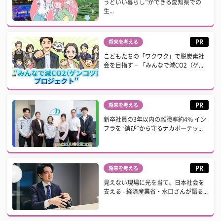
うどいい暮らし”ができる愛知県での
生...
PR
将来を考える
こどもたちの「ワクワク」で脱炭素社
会を目指す – 「みんなで減CO2（ゲ...
PR
将来を考える
新卒社員の3年以内の離職率約4% イン
フラを“錆び”から守るナカボーテッ...
PR
将来を考える
見えない現場に光を当て、日本社会を
支える - 経済産業省・水口さんが語る...