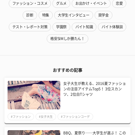
ファッション・コスメ
グルメ
お出かけ・イベント
恋愛
診断
特集
大学生インタビュー
奨学金
テスト・レポート対策
学園祭
バイト知識
バイト体験談
格安SIMしか勝たん！
おすすめの記事
​女子大生が教える、2016夏ファッショ
ンの注目アイテムTop5！ 3位スカン
ツ、2位白Tシャツ
#ファッション
#女子大生
#ファッションコーデ
BBQ、夏祭り……大学生が選ぶ！ この