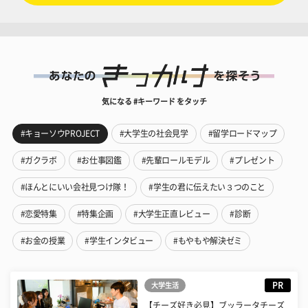
気になる #キーワード をタッチ
#キョーソウPROJECT
#大学生の社会見学
#留学ロードマップ
#ガクラボ
#お仕事図鑑
#先輩ロールモデル
#プレゼント
#ほんとにいい会社見つけ隊！
#学生の君に伝えたい３つのこと
#恋愛特集
#特集企画
#大学生正直レビュー
#診断
#お金の授業
#学生インタビュー
#もやもや解決ゼミ
PR
大学生活
【チーズ好き必見】ブッラータチーズ