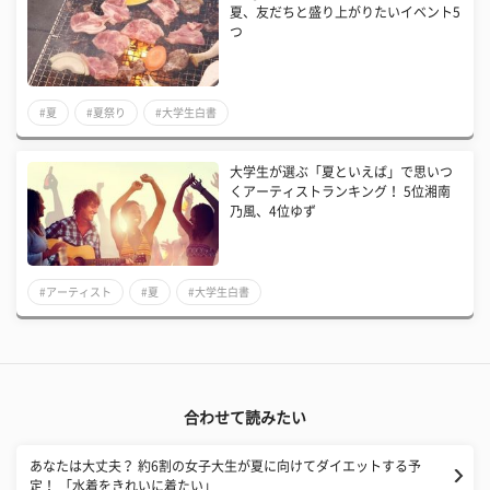
夏、友だちと盛り上がりたいイベント5
つ
#夏
#夏祭り
#大学生白書
大学生が選ぶ「夏といえば」で思いつ
くアーティストランキング！ 5位湘南
乃風、4位ゆず
#アーティスト
#夏
#大学生白書
合わせて読みたい
あなたは大丈夫？ 約6割の女子大生が夏に向けてダイエットする予
定！ 「水着をきれいに着たい」