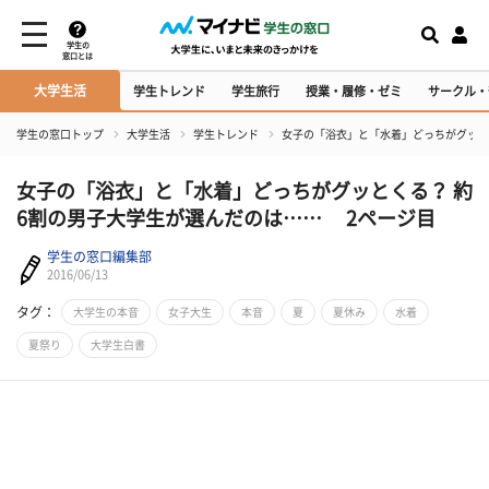
学生の
窓口とは
大学生活
学生トレンド
学生旅行
授業・履修・ゼミ
サークル・
学生の窓口トップ
大学生活
学生トレンド
女子の「浴衣」と「水着」どっちがグッと
女子の「浴衣」と「水着」どっちがグッとくる？ 約
6割の男子大学生が選んだのは…… 2ページ目
学生の窓口編集部
2016/06/13
タグ：
大学生の本音
女子大生
本音
夏
夏休み
水着
夏祭り
大学生白書