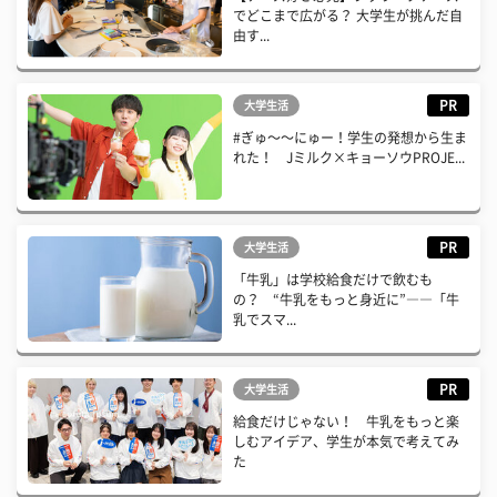
でどこまで広がる？ 大学生が挑んだ自
由す...
PR
大学生活
#ぎゅ〜〜にゅー！学生の発想から生ま
れた！ Jミルク×キョーソウPROJE...
PR
大学生活
「牛乳」は学校給食だけで飲むも
の？ “牛乳をもっと身近に”――「牛
乳でスマ...
PR
大学生活
給食だけじゃない！ 牛乳をもっと楽
しむアイデア、学生が本気で考えてみ
た