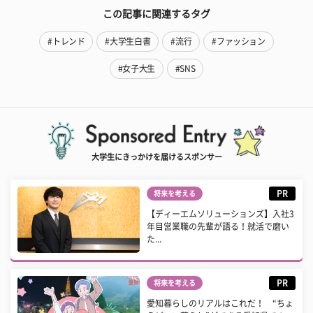
この記事に関連するタグ
#トレンド
#大学生白書
#流行
#ファッション
#女子大生
#SNS
大学生にきっかけを届けるスポンサー
PR
将来を考える
【ディーエムソリューションズ】入社3
年目営業職の先輩が語る！就活で磨い
た...
PR
将来を考える
愛知暮らしのリアルはこれだ！ “ちょ