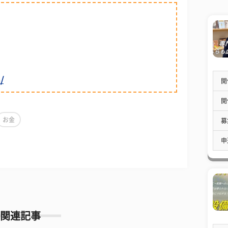
/
開
開
お金
募
申
関連記事