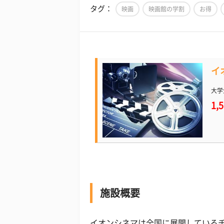
タグ：
映画
映画館の学割
お得
イ
大学
1,
施設概要
イオンシネマは全国に展開しているチ