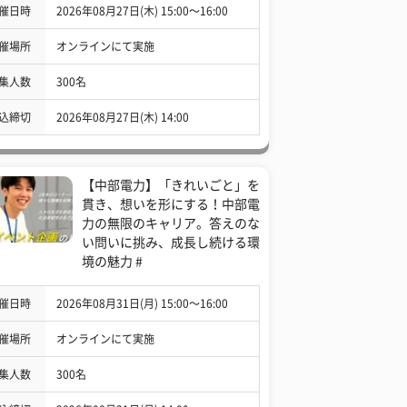
催日時
2026年08月27日(木) 15:00〜16:00
催場所
オンラインにて実施
集人数
300名
込締切
2026年08月27日(木) 14:00
【中部電力】「きれいごと」を
貫き、想いを形にする！中部電
力の無限のキャリア。答えのな
い問いに挑み、成長し続ける環
境の魅力 #
催日時
2026年08月31日(月) 15:00〜16:00
催場所
オンラインにて実施
集人数
300名