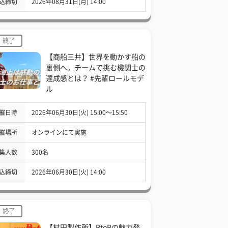
込締切
2026年08月31日(月) 14:00
終了
【商船三井】世界を動かす船の
裏側へ。チームで挑む機関士の
達成感とは？ #先輩ロールモデ
ル
催日時
2026年06月30日(火) 15:00〜15:50
催場所
オンラインにて実施
集人数
300名
込締切
2026年06月30日(火) 14:00
終了
【村田製作所】BtoBの魅力発