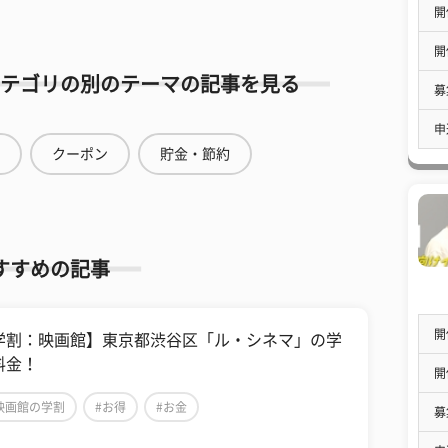
開
開
テゴリの別のテーマの記事を見る
募
申
クーポン
貯金・節約
すすめの記事
開
学割：映画館】東京都渋谷区「ル・シネマ」の学
料金！
開
映画館の学割
#お得
#お金
募