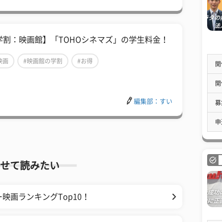
学割：映画館】「TOHOシネマズ」の学生料金！
映画
#映画館の学割
#お得
開
開
編集部：すい
募
申
せて読みたい
映画ランキングTop10！