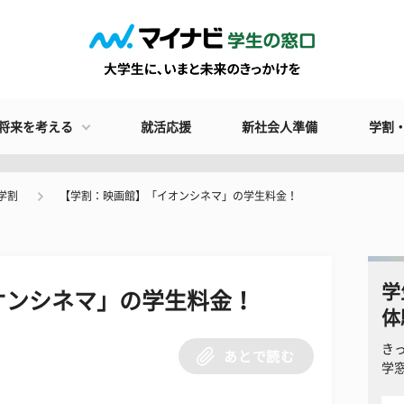
将来を考える
就活応援
新社会人準備
学割
学割
【学割：映画館】「イオンシネマ」の学生料金！
学
オンシネマ」の学生料金！
体
き
あとで読む
学