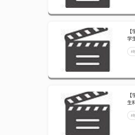
【
学
#
【
生
#