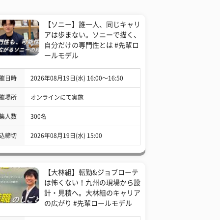
【ソニー】誰一人、同じキャリ
アは歩まない。ソニーで描く、
自分だけの専門性とは #先輩ロ
ールモデル
催日時
2026年08月19日(水) 16:00〜16:50
催場所
オンラインにて実施
集人数
300名
込締切
2026年08月19日(水) 15:00
【大林組】転勤&ジョブローテ
は怖くない！九州の現場から設
計・見積へ。大林組のキャリア
の広がり #先輩ロールモデル