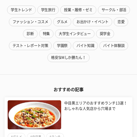
学生トレンド
学生旅行
授業・履修・ゼミ
サークル・部活
ファッション・コスメ
グルメ
お出かけ・イベント
恋愛
診断
特集
大学生インタビュー
奨学金
テスト・レポート対策
学園祭
バイト知識
バイト体験談
格安SIMしか勝たん！
おすすめの記事
中目黒エリアのおすすめランチ13選！
おしゃれな人気店から穴場まで
#グルメ
#中目黒
#ランチ