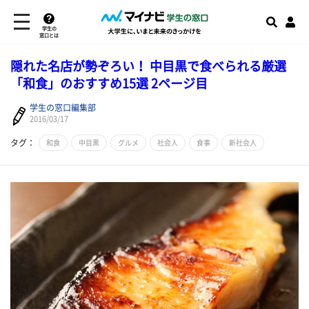
学生の
窓口とは
隠れた名店が勢ぞろい！ 中目黒で食べられる厳選
「和食」のおすすめ15選 2ページ目
学生の窓口編集部
2016/03/17
タグ：
和食
中目黒
グルメ
社会人
食事
新社会人