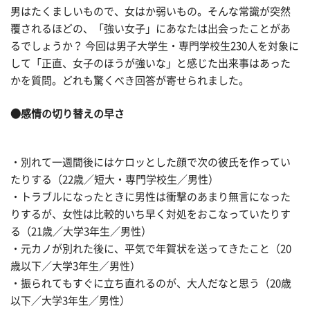
男はたくましいもので、女はか弱いもの。そんな常識が突然
覆されるほどの、「強い女子」にあなたは出会ったことがあ
るでしょうか？ 今回は男子大学生・専門学校生230人を対象に
して「正直、女子のほうが強いな」と感じた出来事はあった
かを質問。どれも驚くべき回答が寄せられました。
●感情の切り替えの早さ
・別れて一週間後にはケロッとした顔で次の彼氏を作ってい
たりする（22歳／短大・専門学校生／男性）
・トラブルになったときに男性は衝撃のあまり無言になった
りするが、女性は比較的いち早く対処をおこなっていたりす
る（21歳／大学3年生／男性）
・元カノが別れた後に、平気で年賀状を送ってきたこと（20
歳以下／大学3年生／男性）
・振られてもすぐに立ち直れるのが、大人だなと思う（20歳
以下／大学3年生／男性）