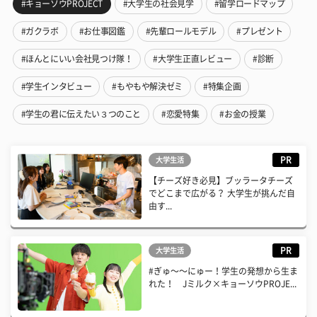
#キョーソウPROJECT
#大学生の社会見学
#留学ロードマップ
#ガクラボ
#お仕事図鑑
#先輩ロールモデル
#プレゼント
#ほんとにいい会社見つけ隊！
#大学生正直レビュー
#診断
#学生インタビュー
#もやもや解決ゼミ
#特集企画
#学生の君に伝えたい３つのこと
#恋愛特集
#お金の授業
PR
大学生活
【チーズ好き必見】ブッラータチーズ
でどこまで広がる？ 大学生が挑んだ自
由す...
PR
大学生活
#ぎゅ〜〜にゅー！学生の発想から生ま
れた！ Jミルク×キョーソウPROJE...