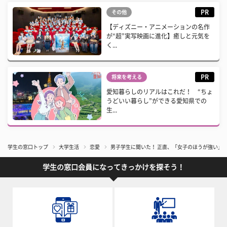
PR
その他
【ディズニー・アニメーションの名作
が“超”実写映画に進化】癒しと元気を
く...
PR
将来を考える
愛知暮らしのリアルはこれだ！ “ちょ
うどいい暮らし”ができる愛知県での
生...
学生の窓口トップ
大学生活
恋愛
男子学生に聞いた！ 正直、「女子のほうが強い」
学生の窓口会員になってきっかけを探そう！