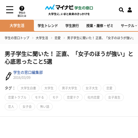
学生の
窓口とは
大学生活
学生トレンド
学生旅行
授業・履修・ゼミ
サークル・
学生の窓口トップ
大学生活
恋愛
男子学生に聞いた！ 正直、「女子のほうが強い」
男子学生に聞いた！ 正直、「女子のほうが強い」と
心底思ったこと5選
学生の窓口編集部
2016/03/09
タグ：
大学生白書
大学生
男子大学生
女子大生
恋愛
恋愛トラブル
モテる
モテ
恋愛テク
社内恋愛
女子高生
恋人
女子会
怖い話