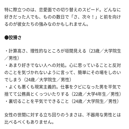
特に際立つのは、恋愛面での切り替えのスピード。どんなに
好きだった人でも、ものの数日で「さ、次々！」と前を向け
るのが彼女たちの強みなのかもしれません。
●狡猾さ
・計算高さ、理性的なところが垣間見える（23歳／大学院生
／男性）
・あまり好きでない人への対処。心に思っていることと反対
のことを気づかれないように言って、簡単にその場をしのい
でしまう（24歳／大学院生／男性）
・よくも悪くも現実主義的。仕事をクビになった男を平気で
捨てて公務員とくっついたりする（22歳／大学4年生／男性）
・裏切ることを平気でできること（24歳／大学院生／男性）
女性の世間に対する立ち回りのうまさは、不器用な男性とは
比べるべくもありません。