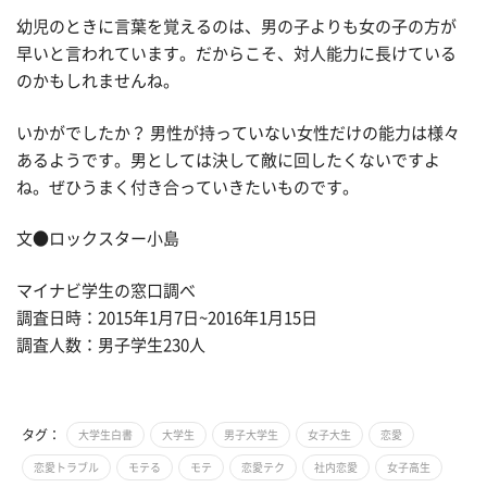
幼児のときに言葉を覚えるのは、男の子よりも女の子の方が
早いと言われています。だからこそ、対人能力に長けている
のかもしれませんね。
いかがでしたか？ 男性が持っていない女性だけの能力は様々
あるようです。男としては決して敵に回したくないですよ
ね。ぜひうまく付き合っていきたいものです。
文●ロックスター小島
マイナビ学生の窓口調べ
調査日時：2015年1月7日~2016年1月15日
調査人数：男子学生230人
タグ：
大学生白書
大学生
男子大学生
女子大生
恋愛
恋愛トラブル
モテる
モテ
恋愛テク
社内恋愛
女子高生