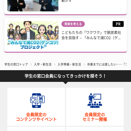
動かす
PR
将来を考える
こどもたちの「ワクワク」で脱炭素社
会を目指す – 「みんなで減CO2（ゲ...
学生の窓口トップ
入学・新生活
入学準備・新生活
卒業までには直したい……「コイ
学生の窓口会員になってきっかけを探そう！
会員限定の
会員限定の
コンテンツやイベント
セミナー開催