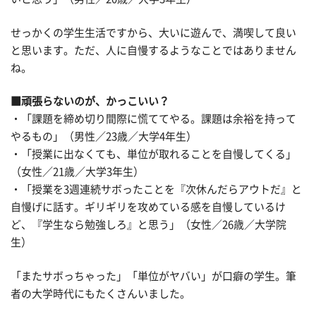
せっかくの学生生活ですから、大いに遊んで、満喫して良い
と思います。ただ、人に自慢するようなことではありません
ね。
■頑張らないのが、かっこいい？
・「課題を締め切り間際に慌ててやる。課題は余裕を持って
やるもの」（男性／23歳／大学4年生）
・「授業に出なくても、単位が取れることを自慢してくる」
（女性／21歳／大学3年生）
・「授業を3週連続サボったことを『次休んだらアウトだ』と
自慢げに話す。ギリギリを攻めている感を自慢しているけ
ど、『学生なら勉強しろ』と思う」（女性／26歳／大学院
生）
「またサボっちゃった」「単位がヤバい」が口癖の学生。筆
者の大学時代にもたくさんいました。