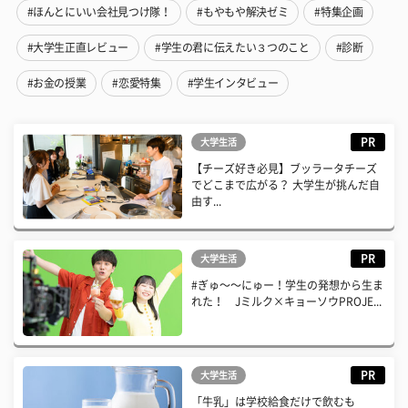
#ほんとにいい会社見つけ隊！
#もやもや解決ゼミ
#特集企画
#大学生正直レビュー
#学生の君に伝えたい３つのこと
#診断
#お金の授業
#恋愛特集
#学生インタビュー
PR
大学生活
【チーズ好き必見】ブッラータチーズ
でどこまで広がる？ 大学生が挑んだ自
由す...
PR
大学生活
#ぎゅ〜〜にゅー！学生の発想から生ま
れた！ Jミルク×キョーソウPROJE...
PR
大学生活
「牛乳」は学校給食だけで飲むも