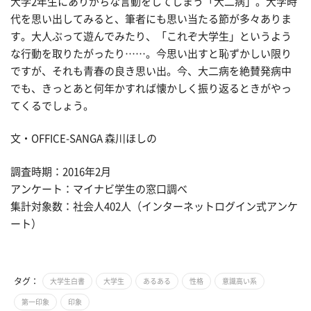
大学2年生にありがちな言動をしてしまう「大二病」。大学時
代を思い出してみると、筆者にも思い当たる節が多々ありま
す。大人ぶって遊んでみたり、「これぞ大学生」というよう
な行動を取りたがったり……。今思い出すと恥ずかしい限り
ですが、それも青春の良き思い出。今、大二病を絶賛発病中
でも、きっとあと何年かすれば懐かしく振り返るときがやっ
てくるでしょう。
文・OFFICE-SANGA 森川ほしの
調査時期：2016年2月
アンケート：マイナビ学生の窓口調べ
集計対象数：社会人402人（インターネットログイン式アンケ
ート）
タグ：
大学生白書
大学生
あるある
性格
意識高い系
第一印象
印象