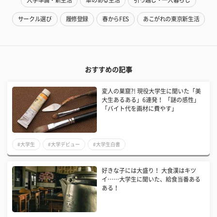
入学準備・新生活
車のある生活
引っ越し・一人暮らし
サークル選び
履修登録
春からFES
あこがれの東京新生活
おすすめの記事
変人の巣窟?! 現役大学生に聞いた「美
大生あるある」6連発！ 「謎の感性」
「バイト代を画材に費やす」
#大学生
#大学デビュー
#大学生白書
好きな子には大盛り！ 大食漢はキツ
イ……大学生に聞いた、給食当番ある
ある！