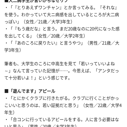
■大二病学生が言いがちなセリフ
・「『とりあえずワンチャン』とか言ってみる。『それな』
を使う。わかっていて大ニ病感を出しているところが大二病
っぽい」（女性／21歳／大学3年生）
・「『もう歳だな』と言う。まだ20歳なのに20代になった感
を出してくる」（女性／20歳／大学2年生）
・「『あのころに戻りたい』と言うやつ」（男性／21歳／大
学3年生）
筆者も、大学生のころに中高生を見て「若いっていいよね
～」なんて言っていた記憶が……。今思えば、「アンタだっ
て十分若いよ！」という感じです。
■「遊んでます」アピール
・「とにかくクラブに行きたがる。クラブに行くことがかっ
こいいと思うのは、若い証拠だと思う」（女性／22歳／大学4
年生）
・「合コンに行っているアピールをする。人に言う必要はな
いと思う」（男性／20歳／大学3年生）