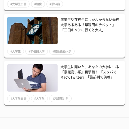
#大学生白書
#給食
#思い出
卒業生や在校生にしかわからない母校
大学あるある「早稲田のチベット」
「三田キャンに行くと大人」
#大学生
#早稲田大学
#慶應義塾大学
大学生に聞いた、あなたの大学にいる
「意識高い系」目撃談！ 「スタバで
MacでTwitter」「最前列で講義」
#大学生白書
#大学生
#意識高い系