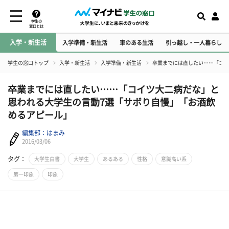
学生の
窓口とは
入学・新生活
入学準備・新生活
車のある生活
引っ越し・一人暮らし
学生の窓口トップ
入学・新生活
入学準備・新生活
卒業までには直したい……「コイ
卒業までには直したい……「コイツ大二病だな」と
思われる大学生の言動7選「サボり自慢」「お酒飲
めるアピール」
編集部：はまみ
2016/03/06
タグ：
大学生白書
大学生
あるある
性格
意識高い系
第一印象
印象