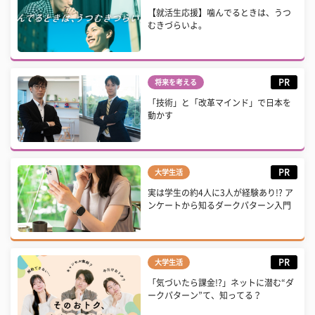
【就活生応援】噛んでるときは、うつ
むきづらいよ。
PR
将来を考える
「技術」と「改革マインド」で日本を
動かす
PR
大学生活
実は学生の約4人に3人が経験あり!? ア
ンケートから知るダークパターン入門
PR
大学生活
「気づいたら課金!?」ネットに潜む“ダ
ークパターン”て、知ってる？