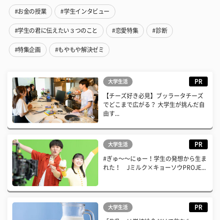
#お金の授業
#学生インタビュー
#学生の君に伝えたい３つのこと
#恋愛特集
#診断
#特集企画
#もやもや解決ゼミ
PR
大学生活
【チーズ好き必見】ブッラータチーズ
でどこまで広がる？ 大学生が挑んだ自
由す...
PR
大学生活
#ぎゅ〜〜にゅー！学生の発想から生ま
れた！ Jミルク×キョーソウPROJE...
PR
大学生活