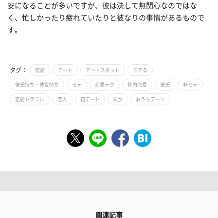
安になることが多いですが、彼は決して無関心なのではな
く、忙しかったり疲れていたりと彼なりの事情があるもので
す。
タグ：
恋愛
デート
デートスポット
モテる
彼氏持ち・彼女持ち
モテ
恋愛テク
社内恋愛
彼氏
非モテ
恋愛トラブル
恋人
初デート
彼女
おうちデート
関連記事