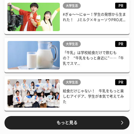
PR
大学生活
#ぎゅ〜〜にゅー！学生の発想から生ま
れた！ Jミルク×キョーソウPROJE...
PR
大学生活
「牛乳」は学校給食だけで飲むも
の？ “牛乳をもっと身近に”――「牛
乳でスマ...
PR
大学生活
給食だけじゃない！ 牛乳をもっと楽
しむアイデア、学生が本気で考えてみ
た
もっと見る