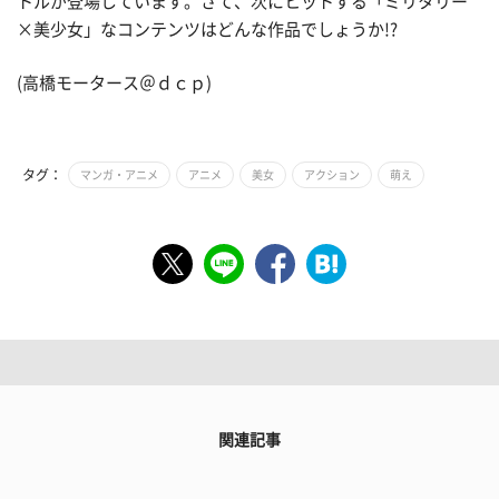
トルが登場しています。さて、次にヒットする「ミリタリー
×美少女」なコンテンツはどんな作品でしょうか!?
(高橋モータース＠ｄｃｐ)
タグ：
マンガ・アニメ
アニメ
美女
アクション
萌え
関連記事