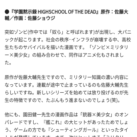
●『学園黙示録 HIGHSCHOOL OF THE DEAD』原作：佐藤大
輔／作画：佐藤ショウジ
突如ゾンビ(作中では「奴ら」と呼ばれます)が出現し、大パニ
ックが起こります。社会の秩序･インフラが崩壊する中、高校
生たちのサバイバルを描いた漫画です。「ゾンビ×ミリタリ
ー×美少女」の組み合わせで、同作はアニメ化もされまし
た。
原作が佐藤大輔先生ですので、ミリタリー知識の濃い内容に
なっています。連載が途中で止まっているのも佐藤大輔先生
らしいですね。新しいシリーズを始めては放り投げるのが先
生の特徴ですので、たぶんもう進まないのでしょう(笑)。
他にも、園田健一先生の漫画作品は「銃器×美少女」のオン
パレードですし、『艦これ』の大ヒットがあったためでしょ
う、ゲームの方でも『シューティングガール』といったタイ