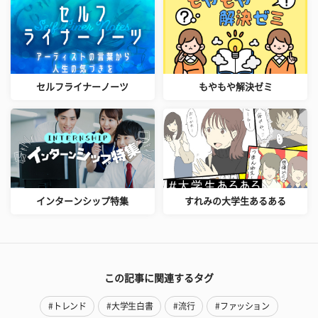
セルフライナーノーツ
もやもや解決ゼミ
インターンシップ特集
すれみの大学生あるある
この記事に関連するタグ
#トレンド
#大学生白書
#流行
#ファッション