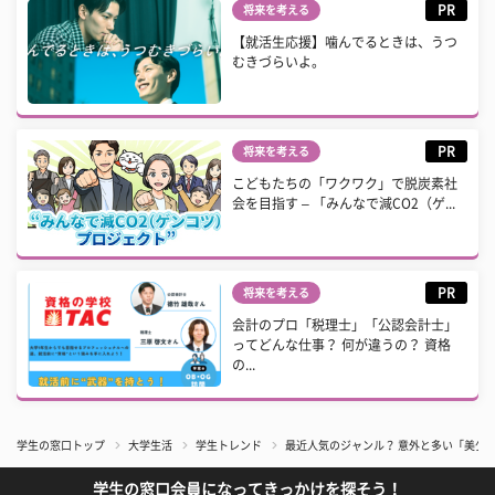
PR
将来を考える
【就活生応援】噛んでるときは、うつ
むきづらいよ。
PR
将来を考える
こどもたちの「ワクワク」で脱炭素社
会を目指す – 「みんなで減CO2（ゲ...
PR
将来を考える
会計のプロ「税理士」「公認会計士」
ってどんな仕事？ 何が違うの？ 資格
の...
学生の窓口トップ
大学生活
学生トレンド
最近人気のジャンル？ 意外と多い「美少
学生の窓口会員になってきっかけを探そう！