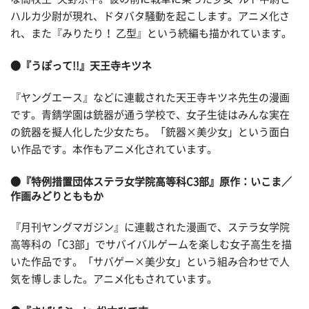
ハルカ少尉が現れ、ドタバタ騒動を起こします。アニメ化さ
れ、また『みりたり！ 乙型』という続編も描かれています。
●『うぽって!!』天王寺キツネ
『ヤングエース』などに連載された天王寺キツネ先生の漫画
です。青錆学園は銃器が通う学校で、女子生徒はみんな実在
の銃器を擬人化した少女たち。「銃器×美少女」という面白
い作品です。本作もアニメ化されています。
●『特例措置団体ステラ女学院高等科C3部』原作：いこま／
作画みどりとももか
『月刊ヤングマガジン』に連載された漫画で、ステラ女学院
高等科の「C3部」でサバイバルゲームを楽しむ女子高生を描
いた作品です。「サバゲー×美少女」という組み合わせで人
気を博しました。アニメ化もされています。