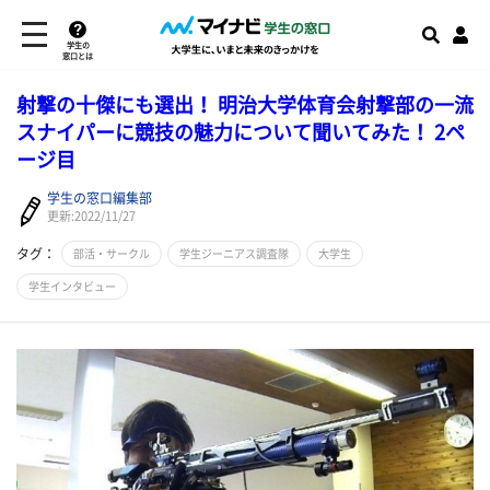
学生の
窓口とは
射撃の十傑にも選出！ 明治大学体育会射撃部の一流
スナイパーに競技の魅力について聞いてみた！ 2ペ
ージ目
学生の窓口編集部
更新:2022/11/27
タグ：
部活・サークル
学生ジーニアス調査隊
大学生
学生インタビュー