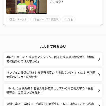
いてみた！
#部活・サークル
#学生ジーニアス調査隊
#大学生
合わせて読みたい
4年で日本一に！ 大学生マジシャン、同志社大学黒川智紀さん「本格
的に始めたのは大学から」
バンザイの種類は768！ 最高難易度の「横綱バンザイ」とは！ 早稲田
大学のバンザイ同盟取材
『M-1』1回戦突破！ 有名人を多数輩出している同志社大学の「喜劇
研究会」の名コンビを取材！
体張り過ぎ！ 早稲田王2連覇中の大学生にアレコレ聞いてみたら内容