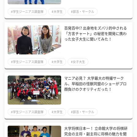
#学生ジーニアス調査隊
#大学生
#部活・サークル
百発百中!? 出身地をズバリ的中される
「方言チャート」の秘密を開発に携わ
った女子大生に聞いてみた！
#学生ジーニアス調査隊
#大学生
#女子大生
マニア必見？ 大学最大の特撮サーク
ル、早稲田の怪獣同盟のショーがプロ
顔負けのクオリティだった！
#学生ジーニアス調査隊
#大学生
#部活・サークル
大学将棋日本一！ 立命館大学の将棋研
究会の主将・副主将に将棋の魅力を聞