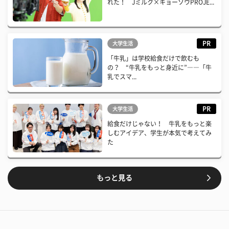
れた！ Jミルク×キョーソウPROJE...
PR
大学生活
「牛乳」は学校給食だけで飲むも
の？ “牛乳をもっと身近に”――「牛
乳でスマ...
PR
大学生活
給食だけじゃない！ 牛乳をもっと楽
しむアイデア、学生が本気で考えてみ
た
もっと見る