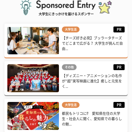
大学生にきっかけを届けるスポンサー
PR
大学生活
【チーズ好き必見】ブッラータチーズ
でどこまで広がる？ 大学生が挑んだ自
由...
PR
その他
【ディズニー・アニメーションの名作
が“超”実写映画に進化】癒しと元気を
く...
PR
大学生活
都民もトリコに⁉ 愛知県在住の大学
生・社会人に聞く、愛知県での暮らし
の魅...