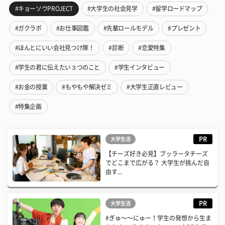
#キョーソウPROJECT
#大学生の社会見学
#留学ロードマップ
#ガクラボ
#お仕事図鑑
#先輩ロールモデル
#プレゼント
#ほんとにいい会社見つけ隊！
#診断
#恋愛特集
#学生の君に伝えたい３つのこと
#学生インタビュー
#お金の授業
#もやもや解決ゼミ
#大学生正直レビュー
#特集企画
PR
大学生活
【チーズ好き必見】ブッラータチーズ
でどこまで広がる？ 大学生が挑んだ自
由す...
PR
大学生活
#ぎゅ〜〜にゅー！学生の発想から生ま