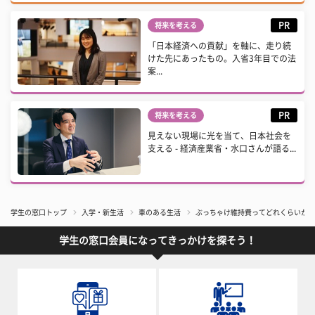
PR
将来を考える
「日本経済への貢献」を軸に、走り続
けた先にあったもの。入省3年目での法
案...
PR
将来を考える
見えない現場に光を当て、日本社会を
支える - 経済産業省・水口さんが語る...
学生の窓口トップ
入学・新生活
車のある生活
ぶっちゃけ維持費ってどれくらいかか
学生の窓口会員になってきっかけを探そう！