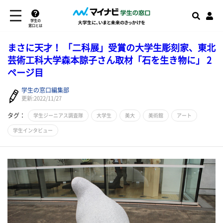
学生の
窓口とは
まさに天才！ 「二科展」受賞の大学生彫刻家、東北
芸術工科大学森本諒子さん取材「石を生き物に」 2
ページ目
学生の窓口編集部
更新:2022/11/27
タグ：
学生ジーニアス調査隊
大学生
美大
美術館
アート
学生インタビュー