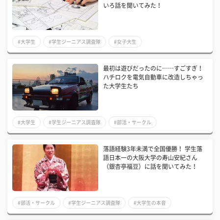
いろ話を聞いてみた！
#大学生
#学生ジーニアス調査隊
#女子大生
最初は遊びだったのに……すごすぎ！
ハチロクを電気自動車に改造しちゃっ
た大学生たち
#大学生
#学生ジーニアス調査隊
#部活・サークル
落語経験3年未満で全国優勝！ 学生落
語日本一の大阪大学の寿山安紀さん
（銀杏亭福豆）に話を聞いてみた！
#部活・サークル
#学生ジーニアス調査隊
#大学生の本音