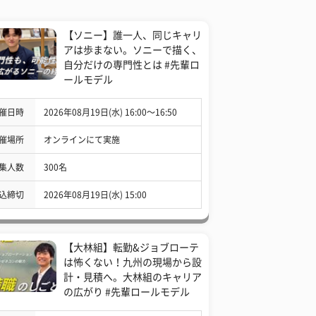
【ソニー】誰一人、同じキャリ
アは歩まない。ソニーで描く、
自分だけの専門性とは #先輩ロ
ールモデル
催日時
2026年08月19日(水) 16:00〜16:50
催場所
オンラインにて実施
集人数
300名
込締切
2026年08月19日(水) 15:00
【大林組】転勤&ジョブローテ
は怖くない！九州の現場から設
計・見積へ。大林組のキャリア
の広がり #先輩ロールモデル