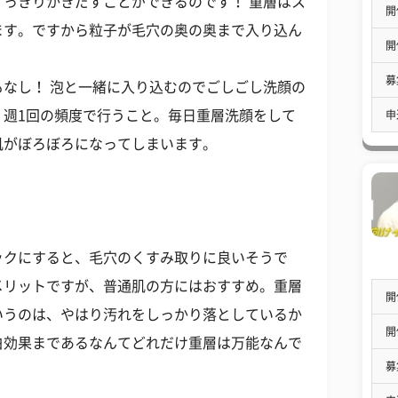
っきりかきだすことができるのです！ 重層はス
開
ます。ですから粒子が毛穴の奥の奥まで入り込ん
開
募
なし！ 泡と一緒に入り込むのでごしごし洗顔の
、週1回の頻度で行うこと。毎日重層洗顔をして
申
肌がぼろぼろになってしまいます。
ックにすると、毛穴のくすみ取りに良いそうで
メリットですが、普通肌の方にはおすすめ。重層
開
いうのは、やはり汚れをしっかり落としているか
開
白効果まであるなんてどれだけ重層は万能なんで
募