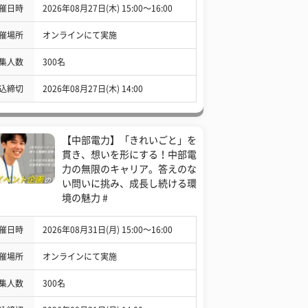
催日時
2026年08月27日(木) 15:00〜16:00
催場所
オンラインにて実施
集人数
300名
込締切
2026年08月27日(木) 14:00
【中部電力】「きれいごと」を
貫き、想いを形にする！中部電
力の無限のキャリア。答えのな
い問いに挑み、成長し続ける環
境の魅力 #
催日時
2026年08月31日(月) 15:00〜16:00
催場所
オンラインにて実施
集人数
300名