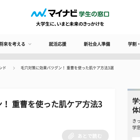
将来を考える
就活応援
新社会人準備
学割
ンド
毛穴対策に効果バツグン！ 重曹を使った肌ケア方法3選
学
！ 重曹を使った肌ケア方法3
体
き
学
あとで読む