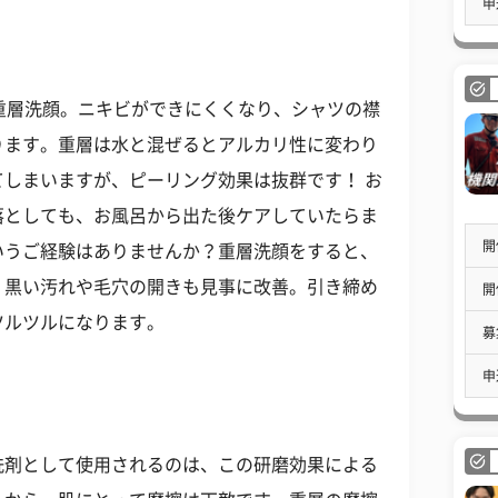
申
重層洗顔。ニキビができにくくなり、シャツの襟
ります。重層は水と混ぜるとアルカリ性に変わり
しまいますが、ピーリング効果は抜群です！ お
落としても、お風呂から出た後ケアしていたらま
開
いうご経験はありませんか？重層洗顔をすると、
！黒い汚れや毛穴の開きも見事に改善。引き締め
開
ツルツルになります。
募
申
洗剤として使用されるのは、この研磨効果による