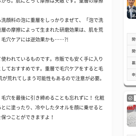
るから。肌にとって摩擦は天敵です。重層の摩擦
。
も洗顔料の泡に重層をしっかりまぜて、「泡で洗
重層の摩擦によって生まれた研磨効果は、肌を荒
毛穴ケアには逆効果かも……?!
開
開
て使われているものです。市販でも安く手に入り
募
としておすすめです。重層で毛穴ケアをすると毛
申
肌が荒れてしまう可能性もあるので注意が必要。
毛穴を最後に引き締めることも忘れずに！ 化粧
あとに塗ったり、冷やしたタオルを顔に乗せると
を保つことができますよ！