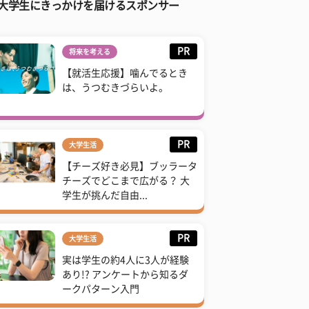
大学生にきっかけを届けるスポンサー
PR
将来を考える
【就活生応援】噛んでるとき
は、うつむきづらいよ。
PR
大学生活
【チーズ好き必見】ブッラータ
チーズでどこまで広がる？ 大
学生が挑んだ自由...
PR
大学生活
実は学生の約4人に3人が経験
あり!? アンケートから知るダ
ークパターン入門